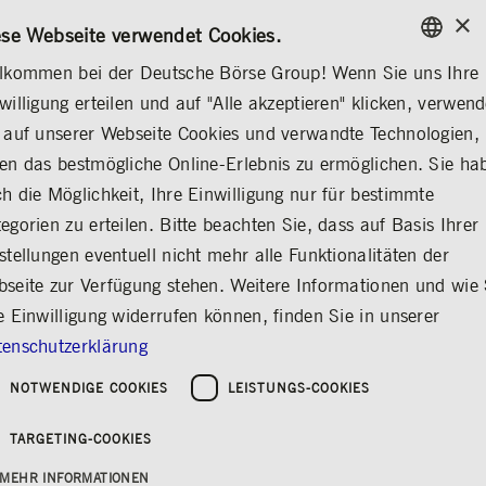
×
/
KONTAKT
REGELWERKE
EN
DE
ese Webseite verwendet Cookies.
lkommen bei der Deutsche Börse Group! Wenn Sie uns Ihre
ENGLISH
willigung erteilen und auf "Alle akzeptieren" klicken, verwen
...
DEUTSCHE BÖRSE GROUP
VERANSTALTUNGEN
GERMAN
 auf unserer Webseite Cookies und verwandte Technologien,
ENGLISH
en das bestmögliche Online-Erlebnis zu ermöglichen. Sie ha
Ordentliche
h die Möglichkeit, Ihre Einwilligung nur für bestimmte
egorien zu erteilen. Bitte beachten Sie, dass auf Basis Ihrer
Hauptversammlung
stellungen eventuell nicht mehr alle Funktionalitäten der
2017
seite zur Verfügung stehen. Weitere Informationen und wie 
e Einwilligung widerrufen können, finden Sie in unserer
Teilen
Drucken
enschutzerklärung
NOTWENDIGE COOKIES
LEISTUNGS-COOKIES
TARGETING-COOKIES
MEHR INFORMATIONEN