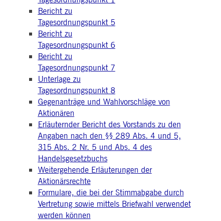
Tagesordnungspunkt 1
i_gc
5
Wird verwendet, um die
LinkedIn
Bericht zu
Monate
Zustimmung des Gastes
Corporation
4
zur Verwendung von
.linkedin.com
Tagesordnungspunkt 5
Wochen
Cookies für nicht
wesentliche Zwecke zu
Bericht zu
speichern
Tagesordnungspunkt 6
pplicationGatewayAffinityCORS
deutsche-
Sitzung
Dieses Cookie wird vom
Bericht zu
boerse.com
Application Gateway
zusätzlich zu
Tagesordnungspunkt 7
ApplicationGatewayAffini
Unterlage zu
verwendet, um die Sticky
Session auch bei Cross-
Tagesordnungspunkt 8
Origin-Anfragen
aufrechtzuerhalten.
Gegenanträge und Wahlvorschläge von
Aktionären
pplicationGatewayAffinityCORS
www.eurex.com
Sitzung
Dieses Cookie wird in
Verbindung mit dem
Erläuternder Bericht des Vorstands zu den
Lastausgleich verwendet,
Angaben nach den §§ 289 Abs. 4 und 5,
um sicherzustellen, dass
Client-Anfragen auf den
315 Abs. 2 Nr. 5 und Abs. 4 des
gleichen Server für jede
Browsersitzung gerichtet
Handelsgesetzbuchs
werden, die
Weitergehende Erläuterungen der
Benutzererfahrung durch
die Förderung einer
Aktionärsrechte
effektiven
Ressourcennutzung zu
Formulare, die bei der Stimmabgabe durch
verbessern. Insbesondere
Vertretung sowie mittels Briefwahl verwendet
unterstützt die CORS
(Cross-Origin Resource
werden können
Sharing) Version die