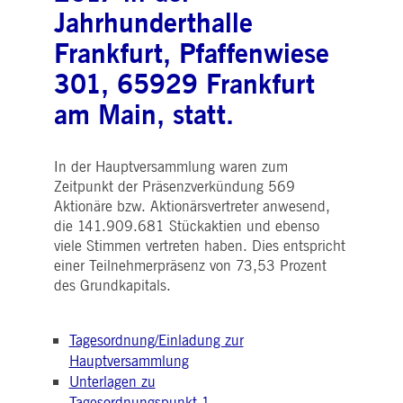
WSALBCORS
1
Für die weitere
Amazon.com Inc.
Jahrhunderthalle
Woche
Unterstützung der
broadcaster.walls.io
Klebrigkeit mit CORS-
Anwendungsfällen nach
Frankfurt, Pfaffenwiese
dem Chromium-Update
erstellen wir zusätzliche
301, 65929 Frankfurt
Klebrigkeits-Cookies für
jede dieser dauerbasierte
Klebrigkeitsfunktionen mi
am Main, statt.
dem Namen
AWSALBCORS (ALB).
M_SESSIONID
deutsche-
Sitzung
Dieses Cookie ist für die
In der Hauptversammlung waren zum
boerse.com
CAE-Verbindung
erforderlich.
Zeitpunkt der Präsenzverkündung 569
Aktionäre bzw. Aktionärsvertreter anwesend,
ookieScriptConsent
1 Jahr
Dieses Cookie wird vom
CookieScript
Cookie-Script.com-Dienst
.deutsche-
die 141.909.681 Stückaktien und ebenso
verwendet, um die
boerse.com
Einwilligungseinstellunge
viele Stimmen vertreten haben. Dies entspricht
für Besucher-Cookies zu
einer Teilnehmerpräsenz von 73,53 Prozent
speichern. Das Cookie-
Banner von Cookie-
des Grundkapitals.
Script.com muss
ordnungsgemäß
funktionieren.
Tagesordnung/Einladung zur
pplicationGatewayAffinity
deutsche-
Sitzung
Dieses Cookie wird vom
boerse.com
Application Gateway zur
Hauptversammlung
Aufrechterhaltung der
Unterlagen zu
Sticky Session verwendet.