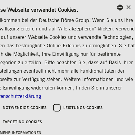
×
/
KONTAKT
REGELWERKE
EN
DE
ese Webseite verwendet Cookies.
lkommen bei der Deutsche Börse Group! Wenn Sie uns Ihre
ENGLISH
willigung erteilen und auf "Alle akzeptieren" klicken, verwen
ÜBER UNS
NACHHALTIGKEIT
GERMAN
 auf unserer Webseite Cookies und verwandte Technologien,
ENGLISH
NACHHALTIGKEIT
Nachhaltigkeitsstrategie
ESG-Governance
Rep
en das bestmögliche Online-Erlebnis zu ermöglichen. Sie ha
h die Möglichkeit, Ihre Einwilligung nur für bestimmte
egorien zu erteilen. Bitte beachten Sie, dass auf Basis Ihrer
stellungen eventuell nicht mehr alle Funktionalitäten der
Nachhaltigkeit
seite zur Verfügung stehen. Weitere Informationen und wie 
Teilen
Drucken
e Einwilligung widerrufen können, finden Sie in unserer
enschutzerklärung
Der Unternehmenszweck der Deutsche Börse
Group besteht darin, Vertrauen in die Märkte
NOTWENDIGE COOKIES
LEISTUNGS-COOKIES
zu schaffen, indem sie transparente,
verlässliche und stabile Infrastrukturen
TARGETING-COOKIES
bereitstellt, die die Sicherheit und Effizienz der
globalen Kapitalmärkte gewährleisten. Durch
MEHR INFORMATIONEN