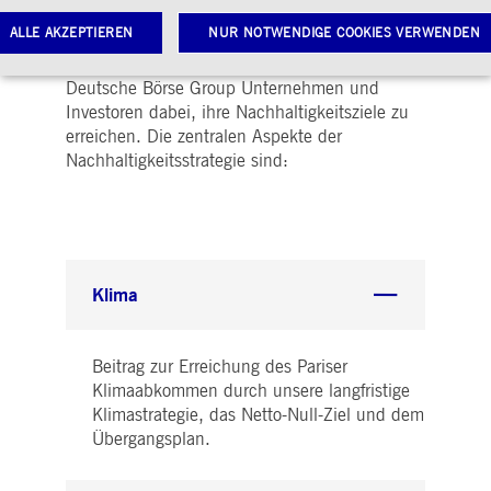
unsere zentrale Rolle als
ALLE AKZEPTIEREN
NUR NOTWENDIGE COOKIES VERWENDEN
Marktinfrastrukturanbieter für Kapitalmärkte
und technologische Plattformen unterstützt die
Deutsche Börse Group Unternehmen und
Investoren dabei, ihre Nachhaltigkeitsziele zu
Notwendige Cookies
Leistungs-Cookies
Targeting-Cookies
erreichen. Die zentralen Aspekte der
Nachhaltigkeitsstrategie sind:
twendige Cookies ermöglichen Kernfunktionen der Website wie Benutzeranmeldung und
toverwaltung. Ohne diese notwendigen Cookies kann die Website nicht richtig genutzt werden.
Gültig
ame
Anbieter / Domain
Beschreibung
bis
pplicationGatewayAffinityCORS
www.deutsche-
Sitzung
Dieses Cookie wird vom
boerse.com
Application Gateway
Klima
zusätzlich zu
ApplicationGatewayAffini
verwendet, um eine Sticky
Sitzung auch bei
ursprungsübergreifenden
Beitrag zur Erreichung des Pariser
Anfragen
aufrechtzuerhalten.
Klimaabkommen durch unsere langfristige
Klimastrategie, das Netto-Null-Ziel und dem
pplicationGatewayAffinity
www.deutsche-
Sitzung
Dieses Cookie wird vom
boerse.com
Application Gateway
Übergangsplan.
verwendet, um eine Sticky
Sitzung aufrechtzuerhalte