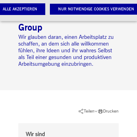
Chancengleichheit bei
ALLE AKZEPTIEREN
NUR NOTWENDIGE COOKIES VERWENDEN
der Deutsche Börse
Group
Notwendige Cookies
Leistungs-Cookies
Targeting-Cookies
Wir glauben daran, einen Arbeitsplatz zu
schaffen, an dem sich alle willkommen
twendige Cookies ermöglichen Kernfunktionen der Website wie Benutzeranmeldung und
fühlen, ihre Ideen und ihr wahres Selbst
toverwaltung. Ohne diese notwendigen Cookies kann die Website nicht richtig genutzt werden.
als Teil einer gesunden und produktiven
Gültig
ame
Anbieter / Domain
Beschreibung
Arbeitsumgebung einzubringen.
bis
pplicationGatewayAffinityCORS
www.deutsche-
Sitzung
Dieses Cookie wird vom
boerse.com
Application Gateway
zusätzlich zu
ApplicationGatewayAffini
verwendet, um eine Sticky
Sitzung auch bei
ursprungsübergreifenden
Anfragen
aufrechtzuerhalten.
Teilen
Drucken
pplicationGatewayAffinity
www.deutsche-
Sitzung
Dieses Cookie wird vom
boerse.com
Application Gateway
verwendet, um eine Sticky
Sitzung aufrechtzuerhalte
Wir sind