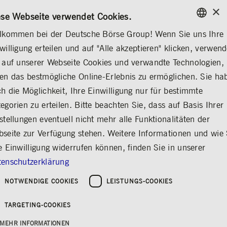
×
/
KONTAKT
REGELWERKE
EN
DE
ese Webseite verwendet Cookies.
lkommen bei der Deutsche Börse Group! Wenn Sie uns Ihre
ENGLISH
willigung erteilen und auf "Alle akzeptieren" klicken, verwen
...
NACHHALTIGKEIT
INKLUSION & CHANCENGLEICHHEIT
GERMAN
 auf unserer Webseite Cookies und verwandte Technologien,
ENGLISH
overnance
Reports, Statements, Policies & Guidelines
Inklusion & Chancen
en das bestmögliche Online-Erlebnis zu ermöglichen. Sie ha
h die Möglichkeit, Ihre Einwilligung nur für bestimmte
egorien zu erteilen. Bitte beachten Sie, dass auf Basis Ihrer
stellungen eventuell nicht mehr alle Funktionalitäten der
seite zur Verfügung stehen. Weitere Informationen und wie 
e Einwilligung widerrufen können, finden Sie in unserer
enschutzerklärung
NOTWENDIGE COOKIES
LEISTUNGS-COOKIES
Inklusion &
TARGETING-COOKIES
MEHR INFORMATIONEN