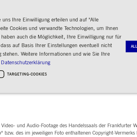
ns Ihre Einwilligung erteilen und auf "Alle
seite Cookies und verwandte Technologien, um Ihnen
haben auch die Möglichkeit, Ihre Einwilligung nur für
S
MEDIA
KARRIERE
ÜBER UNS
dass auf Basis Ihrer Einstellungen eventuell nicht
AL
g stehen. Weitere Informationen und wie Sie Ihre
G
RNANCE
HANDEL
AKTIE & ANLEIHEN
MEDIENKALENDER
ENGAGEMENT
FINANZB
MEDIATH
Datenschutzerklärung
gie
Bildung
Börse erleben
Frankfurter Wertpapierbörse
Stammdaten
Geschäftsb
Fotos
Policies &
Kultur
TARGETING-COOKIES
Handelsplätze
Kennzahlen & Dividende
Zwischenb
Videos
Sozialer Zusammenhalt
Regelwerke
Analyst*innen
Archiv
Audio
leichheit
hreiben
Handelsnews
Aktionärsstruktur
ng
Handelsstatistiken
Aktienrückkauf
e
Anleihen
Kredit-Ratings
Notwendige Cookies
Leistungs-Cookies
Targeting-Cookies
STATISTIKEN
MITTEIL
g und Kontoverwaltung. Ohne diese notwendigen Cookies kann die Website nicht richtig genut
 Video- und Audio-Footage des Handelssaals der Frankfurter We
Medienmit
bung
Ad-hoc-M
 bzw. des im jeweiligen Foto enthaltenen Copyright-Vermerks 
Eigengesch