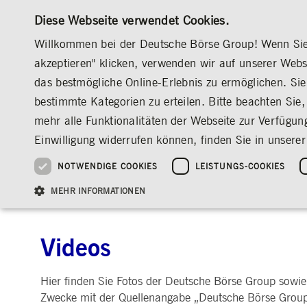
Diese Webseite verwendet Cookies.
Willkommen bei der Deutsche Börse Group! Wenn Sie u
akzeptieren" klicken, verwenden wir auf unserer Web
das bestmögliche Online-Erlebnis zu ermöglichen. Sie 
MÄRKTE & SERVICES
INVESTOR RELATION
bestimmte Kategorien zu erteilen. Bitte beachten Sie, 
ÜBERBLICK
ÜBERBLICK
ÜBERBLICK
ÜBERBLICK
MEDIA
MEDIATHEK
VIDEOS
mehr alle Funktionalitäten der Webseite zur Verfügun
INVESTMENT
DEUTSCHE BÖRSE GROUP
DEUTSCHE BÖRSE GROUP
DEUTSCHE BÖRSE GROUP
PRE-IPO & LISTIN
CORPORATE GOVE
NEWS & STORIES
NACHHALTIGKEIT
MANAGEMENT SOLUTIONS
AUF EINEN BLICK
AUF EINEN BLICK
Einwilligung widerrufen können, finden Sie in unserer
25 Jahre IPO
Nachhaltigkeitsstrate
Vorstand
ESG-Governance
Software Solutions
Unternehmenskennzahlen
Was wir tun
Going Public
Vorstand
Medienmitteilungen
Organisation
Reports, Statements, 
NOTWENDIGE COOKIES
LEISTUNGS-COOKIES
ESG-Daten & -Research
Ziele & Ausblick
Unsere Strategie
Being Public
Aufsichtsrat
Insights
MEDIATHEK
Fotos
Videos
Audio
Standorte weltweit
Guidelines
Index
Unser ESG-Profil
Unternehmenskennzahlen
Marktstruktur
Vergütung
Explainers
Veranstaltungen
Inklusion & Chanceng
Statistiken
Statistiken & Rundsc
Abschlussprüfer
Social Media
MEHR INFORMATIONEN
Group-Websites
Kontakt
Strategische
Entsprechenserkläru
Veranstaltungsformat
Satzung
Compliance
NACHWUCHSFÖRDERUNG
Videos
PR-Volontariat
Angebote für Journalist*innen
HAUPTVERSAMMLUNG
PRÄSENTATIONEN
Notwendige Cookies ermöglichen Kernfunktionen der Website wie Benutzeranmeldun
Hier finden Sie Fotos der Deutsche Börse Group sowie
Archiv
Gültig
Name
Anbieter / Domain
Beschrei
Zwecke mit der Quellenangabe „Deutsche Börse Group“
bis