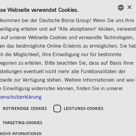
×
/
KONTAKT
REGELWERKE
EN
DE
ese Webseite verwendet Cookies.
lkommen bei der Deutsche Börse Group! Wenn Sie uns Ihre
ENGLISH
willigung erteilen und auf "Alle akzeptieren" klicken, verwen
...
CORPORATE GOVERNANCE
VORSTAND
GERMAN
 auf unserer Webseite Cookies und verwandte Technologien,
ENGLISH
en das bestmögliche Online-Erlebnis zu ermöglichen. Sie ha
Vorstand der Deutsche
h die Möglichkeit, Ihre Einwilligung nur für bestimmte
egorien zu erteilen. Bitte beachten Sie, dass auf Basis Ihrer
Börse AG
stellungen eventuell nicht mehr alle Funktionalitäten der
Teilen
Drucken
seite zur Verfügung stehen. Weitere Informationen und wie 
e Einwilligung widerrufen können, finden Sie in unserer
Vorstandsmitglieder
Geschäftsordnung
enschutzerklärung
NOTWENDIGE COOKIES
LEISTUNGS-COOKIES
TARGETING-COOKIES
Vorstand der Deutsche
MEHR INFORMATIONEN