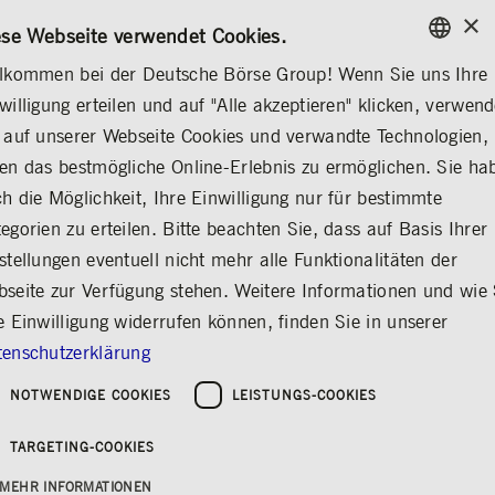
×
/
KONTAKT
REGELWERKE
DE
EN
ese Webseite verwendet Cookies.
lkommen bei der Deutsche Börse Group! Wenn Sie uns Ihre
ENGLISH
willigung erteilen und auf "Alle akzeptieren" klicken, verwen
MEDIA
MEDIENKONTAKTE
GERMAN
 auf unserer Webseite Cookies und verwandte Technologien,
ENGLISH
Medienkalender
Mediathek
Medienkontakte
Nachwuchsförderung
en das bestmögliche Online-Erlebnis zu ermöglichen. Sie ha
h die Möglichkeit, Ihre Einwilligung nur für bestimmte
egorien zu erteilen. Bitte beachten Sie, dass auf Basis Ihrer
stellungen eventuell nicht mehr alle Funktionalitäten der
Medienkontakte
seite zur Verfügung stehen. Weitere Informationen und wie 
Teilen
Drucken
e Einwilligung widerrufen können, finden Sie in unserer
enschutzerklärung
NOTWENDIGE COOKIES
LEISTUNGS-COOKIES
TARGETING-COOKIES
Allgemeine
MEHR INFORMATIONEN