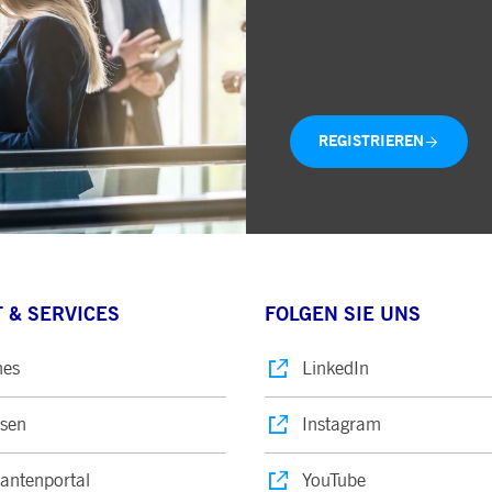
Einfache und kostenlose
Individuelle Auswahl de
Aktuelle Mitteilungen di
REGISTRIEREN
 & SERVICES
FOLGEN SIE UNS
nes
LinkedIn
sen
Instagram
rantenportal
YouTube