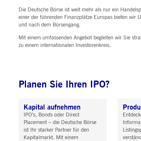
ApplicationGatewayAffinityCORS
www.deutsche-
Sitzung
Dieses Co
MARKTDATEN & ANALYTICS
REGULIERUNG
CLEARING
KONTAKT & SERVI
Die Deutsche Börse ist weit mehr als nur ein Handelsp
boerse.com
Anfragen 
Handel, Clearing & Daten
Hotlines
einer der führenden Finanzplätze Europas bieten wir 
ApplicationGatewayAffinity
www.deutsche-
Sitzung
Dieses Co
Post-Trading
Adressen
Marktdaten in Echtzeit
Clearinghäuser
boerse.com
und nach dem Börsengang.
Indizes & ESG
Lieferantenportal
Analytics
Regelwerke
Horizontale Dossiers
Hinweisgebersystem
AWSALBCORS
1
Für die w
Historische Marktdaten
Amazon.com Inc.
News & Statistiken
Digital Finance
Meldung von Schwach
Woche
dauerbas
broadcaster.walls.io
Mit einem umfassenden Angebot begleiten wir Sie strat
Referenzdaten
Regulierung nachhaltiger
Börsenlexikon
zu einem internationalen Investorenkreis.
Finanzen
CM_SESSIONID
deutsche-
Sitzung
Dieses Co
boerse.com
Publikationen
CookieScriptConsent
1 Jahr
Dieses Co
CookieScript
Script.c
.deutsche-
boerse.com
ApplicationGatewayAffinity
deutsche-
Sitzung
Dieses Co
Planen Sie Ihren IPO?
boerse.com
li_gc
5
Wird verw
LinkedIn
Monate
Corporation
4
.linkedin.com
Wochen
Kapital aufnehmen
Produk
ApplicationGatewayAffinityCORS
deutsche-
Sitzung
Dieses Co
IPO’s, Bonds oder Direct
Entdecke
boerse.com
aufrechtz
Placement – die Deutsche Börse
Informa
ApplicationGatewayAffinityCORS
www.eurex.com
Sitzung
Dieses Co
ist Ihr starker Partner für den
Listing
gerichtet
Resource 
Kapitalmarkt. Mit einem
verständ