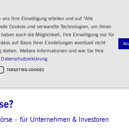
ns Ihre Einwilligung erteilen und auf "Alle
seite Cookies und verwandte Technologien, um Ihnen
haben auch die Möglichkeit, Ihre Einwilligung nur für
S
MEDIA
KARRIERE
ÜBER UNS
dass auf Basis Ihrer Einstellungen eventuell nicht
AL
g stehen. Weitere Informationen und wie Sie Ihre
G
RNANCE
HANDEL
AKTIE & ANLEIHEN
MEDIENKALENDER
ENGAGEMENT
FINANZB
MEDIATH
Datenschutzerklärung
gie
Bildung
Börse erleben
Frankfurter Wertpapierbörse
Stammdaten
Geschäftsb
Fotos
Policies &
Kultur
TARGETING-COOKIES
Handelsplätze
Kennzahlen & Dividende
Zwischenb
Videos
tistiken & Rundschreiben
Strategische Veranstaltungsformate
Sozialer Zusammenhalt
Regelwerke
Analyst*innen
Archiv
Audio
leichheit
hreiben
Handelsnews
Aktionärsstruktur
ng
Handelsstatistiken
Aktienrückkauf
e
Anleihen
Kredit-Ratings
se?
Notwendige Cookies
Leistungs-Cookies
Targeting-Cookies
STATISTIKEN
MITTEIL
g und Kontoverwaltung. Ohne diese notwendigen Cookies kann die Website nicht richtig genut
örse – für Unternehmen & Investoren
Medienmit
bung
Ad-hoc-M
Eigengesch