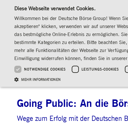
Diese Webseite verwendet Cookies.
Willkommen bei der Deutsche Börse Group! Wenn Sie u
akzeptieren" klicken, verwenden wir auf unserer Web
das bestmögliche Online-Erlebnis zu ermöglichen. Sie 
MÄRKTE & SERVICES
INVESTOR RELATION
bestimmte Kategorien zu erteilen. Bitte beachten Sie, 
ÜBERBLICK
ÜBERBLICK
ÜBERBLICK
ÜBERBLICK
MÄRKTE & SERVICES
PRE-IPO & LISTING
GOING PUBLIC
mehr alle Funktionalitäten der Webseite zur Verfügun
INVESTMENT
DEUTSCHE BÖRSE GROUP
DEUTSCHE BÖRSE GROUP
DEUTSCHE BÖRSE GROUP
PRE-IPO & LISTIN
CORPORATE GOVE
NEWS & STORIES
NACHHALTIGKEIT
MANAGEMENT SOLUTIONS
AUF EINEN BLICK
AUF EINEN BLICK
Einwilligung widerrufen können, finden Sie in unserer
25 Jahre IPO
Nachhaltigkeitsstrate
Vorstand
ESG-Governance
Software Solutions
Unternehmenskennzahlen
Was wir tun
Going Public
Vorstand
Medienmitteilungen
Organisation
Reports, Statements, 
NOTWENDIGE COOKIES
LEISTUNGS-COOKIES
ESG-Daten & -Research
Ziele & Ausblick
Unsere Strategie
Being Public
Aufsichtsrat
Insights
PRE-IPO & LISTING
Going Public
Being Public
Marktstruktur
Sta
Standorte weltweit
Guidelines
Index
Unser ESG-Profil
Unternehmenskennzahlen
Marktstruktur
Vergütung
Explainers
Veranstaltungen
Inklusion & Chanceng
Statistiken
Statistiken & Rundsc
Abschlussprüfer
Social Media
MEHR INFORMATIONEN
Group-Websites
Kontakt
Strategische
Entsprechenserkläru
Veranstaltungsformat
Satzung
Compliance
NACHWUCHSFÖRDERUNG
Going Public: An die Bör
PR-Volontariat
Angebote für Journalist*innen
HAUPTVERSAMMLUNG
PRÄSENTATIONEN
Notwendige Cookies ermöglichen Kernfunktionen der Website wie Benutzeranmeldun
Wege zum Erfolg mit der Deutschen B
Archiv
Gültig
Name
Anbieter / Domain
Beschrei
bis