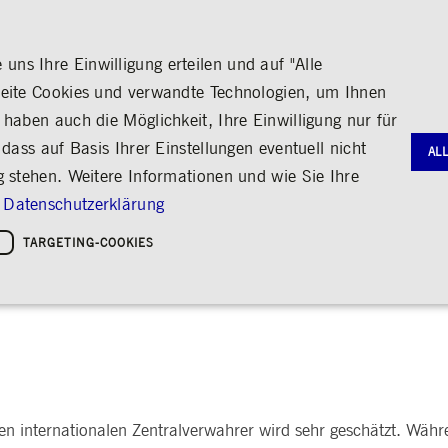
ns Ihre Einwilligung erteilen und auf "Alle
seite Cookies und verwandte Technologien, um Ihnen
haben auch die Möglichkeit, Ihre Einwilligung nur für
S
MEDIA
KARRIERE
ÜBER UNS
dass auf Basis Ihrer Einstellungen eventuell nicht
AL
g stehen. Weitere Informationen und wie Sie Ihre
G
RNANCE
HANDEL
AKTIE & ANLEIHEN
MEDIENKALENDER
ENGAGEMENT
FINANZB
MEDIATH
Datenschutzerklärung
gie
Bildung
Börse erleben
Frankfurter Wertpapierbörse
Stammdaten
Geschäftsb
Fotos
Policies &
Kultur
TARGETING-COOKIES
Handelsplätze
Kennzahlen & Dividende
Zwischenb
Videos
 ESG
Horizontale Dossiers
Digital Finance
Regulierung nachhaltiger Finanz
Sozialer Zusammenhalt
Regelwerke
Analyst*innen
Archiv
Audio
leichheit
hreiben
Handelsnews
Aktionärsstruktur
ng
Handelsstatistiken
Aktienrückkauf
e
Anleihen
Kredit-Ratings
Notwendige Cookies
Leistungs-Cookies
Targeting-Cookies
STATISTIKEN
MITTEIL
g und Kontoverwaltung. Ohne diese notwendigen Cookies kann die Website nicht richtig genut
Medienmit
bung
en internationalen Zentralverwahrer wird sehr geschätzt. Währe
Ad-hoc-M
Eigengesch