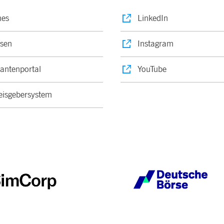
nes
LinkedIn
sen
Instagram
rantenportal
YouTube
isgebersystem