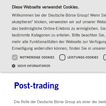
Diese Webseite verwendet Cookies.
Willkommen bei der Deutsche Börse Group! Wenn Sie u
akzeptieren" klicken, verwenden wir auf unserer Web
das bestmögliche Online-Erlebnis zu ermöglichen. Sie 
MÄRKTE & SERVICES
INVESTOR RELATION
bestimmte Kategorien zu erteilen. Bitte beachten Sie, 
ÜBERBLICK
ÜBERBLICK
ÜBERBLICK
ÜBERBLICK
ÜBER UNS
REGULIERUNG
POST-TRADING
mehr alle Funktionalitäten der Webseite zur Verfügun
INVESTMENT
DEUTSCHE BÖRSE GROUP
DEUTSCHE BÖRSE GROUP
DEUTSCHE BÖRSE GROUP
PRE-IPO & LISTIN
CORPORATE GOVE
NEWS & STORIES
NACHHALTIGKEIT
MANAGEMENT SOLUTIONS
AUF EINEN BLICK
AUF EINEN BLICK
Einwilligung widerrufen können, finden Sie in unserer
25 Jahre IPO
Nachhaltigkeitsstrate
Vorstand
ESG-Governance
Software Solutions
Unternehmenskennzahlen
Was wir tun
Going Public
Vorstand
Medienmitteilungen
Organisation
Reports, Statements, 
NOTWENDIGE COOKIES
LEISTUNGS-COOKIES
ESG-Daten & -Research
Ziele & Ausblick
Unsere Strategie
Being Public
Aufsichtsrat
Insights
REGULIERUNG
Handel, Clearing & Daten
Post-Trading
Indizes &
Standorte weltweit
Guidelines
Index
Unser ESG-Profil
Unternehmenskennzahlen
Marktstruktur
Vergütung
Explainers
Veranstaltungen
Inklusion & Chanceng
Statistiken
Statistiken & Rundsc
Abschlussprüfer
Social Media
MEHR INFORMATIONEN
Group-Websites
Kontakt
Strategische
Entsprechenserkläru
Veranstaltungsformat
Satzung
Compliance
NACHWUCHSFÖRDERUNG
Post-trading
PR-Volontariat
Angebote für Journalist*innen
HAUPTVERSAMMLUNG
PRÄSENTATIONEN
Notwendige Cookies ermöglichen Kernfunktionen der Website wie Benutzeranmeldun
Archiv
Gültig
Name
Anbieter / Domain
Beschrei
Die Rolle der Deutsche Börse Group als einer der beid
bis