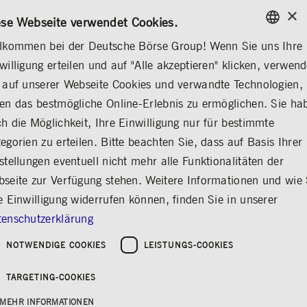
×
KONTAKT
REGELWERKE
DE
ese Webseite verwendet Cookies.
lkommen bei der Deutsche Börse Group! Wenn Sie uns Ihre
ENGLISH
willigung erteilen und auf "Alle akzeptieren" klicken, verwen
...
NACHWUCHSFÖRDERUNG
ANGEBOTE FÜR JOURNALIST*INNEN
GERMAN
 auf unserer Webseite Cookies und verwandte Technologien,
ENGLISH
UCHSFÖRDERUNG
PR-Volontariat
Angebote für Journalist*innen
en das bestmögliche Online-Erlebnis zu ermöglichen. Sie ha
h die Möglichkeit, Ihre Einwilligung nur für bestimmte
egorien zu erteilen. Bitte beachten Sie, dass auf Basis Ihrer
stellungen eventuell nicht mehr alle Funktionalitäten der
Angebote für
seite zur Verfügung stehen. Weitere Informationen und wie 
Journalist*innen
e Einwilligung widerrufen können, finden Sie in unserer
enschutzerklärung
Teilen
Drucken
NOTWENDIGE COOKIES
LEISTUNGS-COOKIES
TARGETING-COOKIES
MEHR INFORMATIONEN