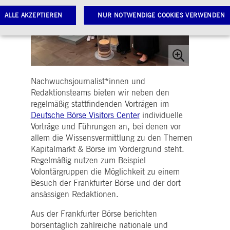
ALLE AKZEPTIEREN
NUR NOTWENDIGE COOKIES VERWENDEN
Notwendige Cookies
Leistungs-Cookies
Targeting-Cookies
twendige Cookies ermöglichen Kernfunktionen der Website wie Benutzeranmeldung und
Nachwuchsjournalist*innen und
toverwaltung. Ohne diese notwendigen Cookies kann die Website nicht richtig genutzt werden.
Redaktionsteams bieten wir neben den
Gültig
regelmäßig stattfindenden Vorträgen im
ame
Anbieter / Domain
Beschreibung
bis
Deutsche Börse Visitors Center
individuelle
pplicationGatewayAffinityCORS
www.deutsche-
Sitzung
Dieses Cookie wird vom
Vorträge und Führungen an, bei denen vor
boerse.com
Application Gateway
allem die Wissensvermittlung zu den Themen
zusätzlich zu
ApplicationGatewayAffini
Kapitalmarkt & Börse im Vordergrund steht.
verwendet, um eine Sticky
Sitzung auch bei
Regelmäßig nutzen zum Beispiel
ursprungsübergreifenden
Volontärgruppen die Möglichkeit zu einem
Anfragen
aufrechtzuerhalten.
Besuch der Frankfurter Börse und der dort
ansässigen Redaktionen.
pplicationGatewayAffinity
www.deutsche-
Sitzung
Dieses Cookie wird vom
boerse.com
Application Gateway
verwendet, um eine Sticky
Aus der Frankfurter Börse berichten
Sitzung aufrechtzuerhalte
börsentäglich zahlreiche nationale und