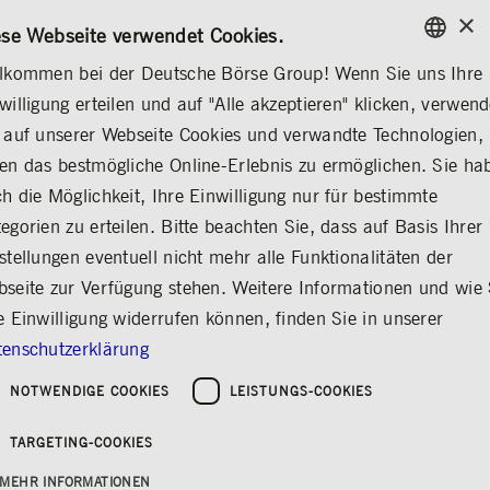
×
/
KONTAKT
REGELWERKE
EN
DE
ese Webseite verwendet Cookies.
lkommen bei der Deutsche Börse Group! Wenn Sie uns Ihre
ENGLISH
willigung erteilen und auf "Alle akzeptieren" klicken, verwen
MEDIA
DEUTSCHE BÖRSE GROUP AUF EINEN BLICK
GERMAN
 auf unserer Webseite Cookies und verwandte Technologien,
ENGLISH
DEUTSCHE BÖRSE GROUP AUF EINEN BLICK
Was wir tun
Unse
en das bestmögliche Online-Erlebnis zu ermöglichen. Sie ha
h die Möglichkeit, Ihre Einwilligung nur für bestimmte
egorien zu erteilen. Bitte beachten Sie, dass auf Basis Ihrer
stellungen eventuell nicht mehr alle Funktionalitäten der
Deutsche Börse Group
seite zur Verfügung stehen. Weitere Informationen und wie 
auf einen Blick
e Einwilligung widerrufen können, finden Sie in unserer
enschutzerklärung
Teilen
Drucken
NOTWENDIGE COOKIES
LEISTUNGS-COOKIES
Die Deutsche Börse Group informiert
Medienvertreter*innen fortlaufend über die
TARGETING-COOKIES
Geschäftsentwicklung des Unternehmens. Auf
den nachfolgenden Seiten finden Sie aktuelle
MEHR INFORMATIONEN