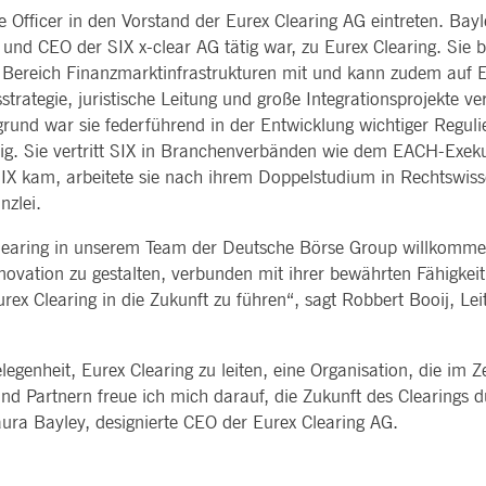
okie wird vom Application Gateway zusätzlich zu ApplicationGatewayAffinity verwendet, um ein
Führungsk
 Officer in den Vorstand der Eurex Clearing AG eintreten. Bay
CES
POST-TRADING
INFORMA
aufrechtzuerhalten.
Stimmrech
TECHNO
und CEO der SIX x-clear AG tätig war, zu Eurex Clearing. Sie br
Sonstige r
okie wird vom Application Gateway verwendet, um eine Sticky-Sitzung aufrechtzuerhalten.
Meldunge
 Bereich Finanzmarktinfrastrukturen mit und kann zudem auf E
Securities Services
7 Market 
Sign-up-Se
Collateral, Lending & Liquidity
Tools für 
trategie, juristische Leitung und große Integrationsprojekte ve
eitere Unterstützung der Klebrigkeit mit CORS-Anwendungsfällen nach dem Chromium-Update erste
Solutions
API-Platf
stellen
grund war sie federführend in der Entwicklung wichtiger Regul
ierten Klebrigkeitsfunktionen mit dem Namen AWSALBCORS (ALB).
Fund Services
Service-St
ig. Sie vertritt SIX in Branchenverbänden wie dem EACH-Exek
okie ist für die CAE-Verbindung erforderlich.
X kam, arbeitete sie nach ihrem Doppelstudium in Rechtswis
nzlei.
okie wird vom Cookie-Script.com-Dienst verwendet, um die Einwilligungseinstellungen für Bes
om muss ordnungsgemäß funktionieren.
Clearing in unserem Team der Deutsche Börse Group willkommen
okie wird vom Application Gateway zur Aufrechterhaltung der Sticky Session verwendet.
nnovation zu gestalten, verbunden mit ihrer bewährten Fähigkei
x Clearing in die Zukunft zu führen“, sagt Robbert Booij, Lei
endet, um die Zustimmung des Gastes zur Verwendung von Cookies für nicht wesentliche Zweck
legenheit, Eurex Clearing zu leiten, eine Organisation, die im
okie wird vom Application Gateway zusätzlich zu ApplicationGatewayAffinity verwendet, um die
Partnern freue ich mich darauf, die Zukunft des Clearings du
uerhalten.
aura Bayley, designierte CEO der Eurex Clearing AG.
okie wird in Verbindung mit dem Lastausgleich verwendet, um sicherzustellen, dass Client-Anfra
 werden, die Benutzererfahrung durch die Förderung einer effektiven Ressourcennutzung zu verbe
Sharing) Version die Bearbeitung von Anfragen in verschiedenen Bereichen.