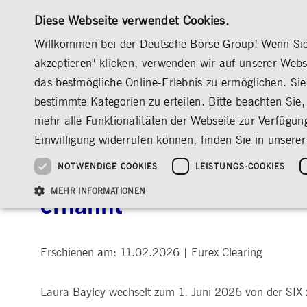
Diese Webseite verwendet Cookies.
Willkommen bei der Deutsche Börse Group! Wenn Sie u
akzeptieren" klicken, verwenden wir auf unserer Web
das bestmögliche Online-Erlebnis zu ermöglichen. Sie 
MÄRKTE & SERVICES
INVESTOR RELATION
bestimmte Kategorien zu erteilen. Bitte beachten Sie, 
ÜBERBLICK
ÜBERBLICK
ÜBERBLICK
ÜBERBLICK
MEDIA
NEWS & STORIES
MEDIENMITTEILUNGEN
mehr alle Funktionalitäten der Webseite zur Verfügun
INVESTMENT
DEUTSCHE BÖRSE GROUP
DEUTSCHE BÖRSE GROUP
DEUTSCHE BÖRSE GROUP
PRE-IPO & LISTIN
CORPORATE GOVE
NEWS & STORIES
NACHHALTIGKEIT
MANAGEMENT SOLUTIONS
AUF EINEN BLICK
AUF EINEN BLICK
Einwilligung widerrufen können, finden Sie in unserer
25 Jahre IPO
Nachhaltigkeitsstrate
Vorstand
ESG-Governance
Software Solutions
Unternehmenskennzahlen
Was wir tun
Going Public
Vorstand
Medienmitteilungen
Organisation
Reports, Statements, 
NOTWENDIGE COOKIES
LEISTUNGS-COOKIES
Laura Bayley als Chief E
ESG-Daten & -Research
Ziele & Ausblick
Unsere Strategie
Being Public
Aufsichtsrat
Insights
Standorte weltweit
Guidelines
Index
Unser ESG-Profil
Unternehmenskennzahlen
Marktstruktur
Vergütung
Explainers
Veranstaltungen
Inklusion & Chanceng
Statistiken
Statistiken & Rundsc
Abschlussprüfer
Social Media
MEHR INFORMATIONEN
ernannt
Group-Websites
Kontakt
Strategische
Entsprechenserkläru
Veranstaltungsformat
Satzung
Compliance
NACHWUCHSFÖRDERUNG
Erschienen am: 11.02.2026
PR-Volontariat
Eurex Clearing
|
Angebote für Journalist*innen
HAUPTVERSAMMLUNG
PRÄSENTATIONEN
Notwendige Cookies ermöglichen Kernfunktionen der Website wie Benutzeranmeldun
Archiv
Gültig
Laura Bayley wechselt zum 1. Juni 2026 von der SIX 
Name
Anbieter / Domain
Beschrei
bis