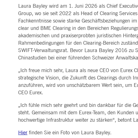
ApplicationGatewayAffinityCORS
www.deutsche-
Sitzung
Dieses Co
Laura Bayley wird am 1. Juni 2026 als Chief Executive
MARKTDATEN & ANALYTICS
REGULIERUNG
CLEARING
KONTAKT & SERVI
boerse.com
Anfragen 
Group, wo sie seit 2022 als Head of Clearing Services 
Handel, Clearing & Daten
Hotlines
ApplicationGatewayAffinity
www.deutsche-
Sitzung
Dieses Co
Post-Trading
Adressen
Fachkenntnisse sowie starke Geschäftsbeziehungen im
Marktdaten in Echtzeit
Clearinghäuser
boerse.com
Indizes & ESG
Lieferantenportal
Analytics
Regelwerke
clear und BME Clearing in den Bereichen Regulierungss
Horizontale Dossiers
Hinweisgebersystem
AWSALBCORS
1
Für die w
Historische Marktdaten
Amazon.com Inc.
News & Statistiken
Digital Finance
Meldung von Schwach
akademischen und praxiserprobten juristischen Hinter
Woche
dauerbas
broadcaster.walls.io
Referenzdaten
Regulierung nachhaltiger
Börsenlexikon
Rahmenbedingungen für den Clearing-Bereich zuständ
Finanzen
CM_SESSIONID
deutsche-
Sitzung
Dieses Co
boerse.com
Publikationen
SWIFT-Verwaltungsrat. Bevor Laura Bayley 2016 zu SI
Chinastudien bei einer führenden Schweizer Anwaltska
CookieScriptConsent
1 Jahr
Dieses Co
CookieScript
Script.c
.deutsche-
boerse.com
„Ich freue mich sehr, Laura als neue CEO von Eurex 
ApplicationGatewayAffinity
deutsche-
Sitzung
Dieses Co
strategische Vision, die Zukunft des Clearings durch I
boerse.com
anzuführen, wird von unschätzbarem Wert sein, um Eure
li_gc
5
Wird verw
LinkedIn
CEO Eurex.
Monate
Corporation
4
.linkedin.com
Wochen
„Ich fühle mich sehr geehrt und bin dankbar für die Ge
ApplicationGatewayAffinityCORS
deutsche-
Sitzung
Dieses Co
steht. Gemeinsam mit dem Eurex-Team, den Kunden und 
boerse.com
aufrechtz
hochwertige Infrastruktur weiter zu stärken“, betont L
ApplicationGatewayAffinityCORS
www.eurex.com
Sitzung
Dieses Co
gerichtet
Hier
finden Sie ein Foto von Laura Bayley.
Resource 