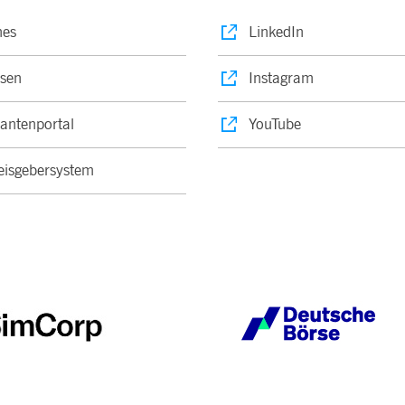
nes
LinkedIn
sen
Instagram
rantenportal
YouTube
isgebersystem