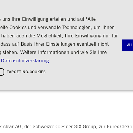
ns Ihre Einwilligung erteilen und auf "Alle
seite Cookies und verwandte Technologien, um Ihnen
haben auch die Möglichkeit, Ihre Einwilligung nur für
S
MEDIA
KARRIERE
ÜBER UNS
dass auf Basis Ihrer Einstellungen eventuell nicht
AL
g stehen. Weitere Informationen und wie Sie Ihre
G
RNANCE
HANDEL
AKTIE & ANLEIHEN
MEDIENKALENDER
ENGAGEMENT
FINANZB
MEDIATH
Datenschutzerklärung
gie
Bildung
Börse erleben
Frankfurter Wertpapierbörse
Stammdaten
Geschäftsb
Fotos
Policies &
Kultur
TARGETING-COOKIES
xecutive Officer der Eurex Cl
Handelsplätze
Kennzahlen & Dividende
Zwischenb
Videos
Sozialer Zusammenhalt
Regelwerke
Analyst*innen
Archiv
Audio
leichheit
hreiben
Handelsnews
Aktionärsstruktur
ng
Handelsstatistiken
Aktienrückkauf
e
Anleihen
Kredit-Ratings
Notwendige Cookies
Leistungs-Cookies
Targeting-Cookies
STATISTIKEN
MITTEIL
g und Kontoverwaltung. Ohne diese notwendigen Cookies kann die Website nicht richtig genut
Medienmit
x-clear AG, der Schweizer CCP der SIX Group, zur Eurex Clear
bung
Ad-hoc-M
Eigengesch