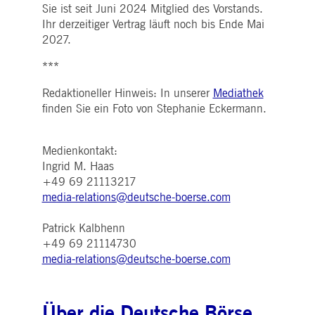
WSALBCORS
1
Für die weitere
Amazon.com Inc.
Sie ist seit Juni 2024 Mitglied des Vorstands.
Woche
Unterstützung der
broadcaster.walls.io
Klebrigkeit mit CORS-
Ihr derzeitiger Vertrag läuft noch bis Ende Mai
Anwendungsfällen nach
2027.
dem Chromium-Update
erstellen wir zusätzliche
Klebrigkeits-Cookies für
***
jede dieser dauerbasierte
Klebrigkeitsfunktionen mi
dem Namen
Redaktioneller Hinweis: In unserer
Mediathek
AWSALBCORS (ALB).
finden Sie ein Foto von Stephanie Eckermann.
M_SESSIONID
deutsche-
Sitzung
Dieses Cookie ist für die
boerse.com
CAE-Verbindung
erforderlich.
Medienkontakt:
ookieScriptConsent
1 Jahr
Dieses Cookie wird vom
CookieScript
Ingrid M. Haas
Cookie-Script.com-Dienst
.deutsche-
+49 69 21113217
verwendet, um die
boerse.com
Einwilligungseinstellunge
media-relations@deutsche-boerse.com
für Besucher-Cookies zu
speichern. Das Cookie-
Banner von Cookie-
Patrick Kalbhenn
Script.com muss
ordnungsgemäß
+49 69 21114730
funktionieren.
media-relations@deutsche-boerse.com
pplicationGatewayAffinity
deutsche-
Sitzung
Dieses Cookie wird vom
boerse.com
Application Gateway zur
Aufrechterhaltung der
Sticky Session verwendet.
Über die Deutsche Börse