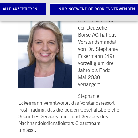
|
24.06.2026
Group
ALLE AKZEPTIEREN
NUR NOTWENDIGE COOKIES VERWENDEN
Der Aufsichtsrat
der Deutsche
Börse AG hat das
Notwendige Cookies
Leistungs-Cookies
Targeting-Cookies
Vorstandsmandat
twendige Cookies ermöglichen Kernfunktionen der Website wie Benutzeranmeldung und
von Dr. Stephanie
toverwaltung. Ohne diese notwendigen Cookies kann die Website nicht richtig genutzt werden.
Eckermann (49)
Gültig
ame
Anbieter / Domain
vorzeitig um drei
Beschreibung
bis
Jahre bis Ende
pplicationGatewayAffinityCORS
www.deutsche-
Sitzung
Dieses Cookie wird vom
Mai 2030
boerse.com
Application Gateway
zusätzlich zu
verlängert.
ApplicationGatewayAffini
verwendet, um eine Sticky
Sitzung auch bei
Stephanie
ursprungsübergreifenden
Eckermann verantwortet das Vorstandsressort
Anfragen
aufrechtzuerhalten.
Post-Trading, das die beiden Geschäftsbereiche
Securities Services und Fund Services des
pplicationGatewayAffinity
www.deutsche-
Sitzung
Dieses Cookie wird vom
boerse.com
Application Gateway
Nachhandelsdienstleisters Clearstream
verwendet, um eine Sticky
umfasst.
Sitzung aufrechtzuerhalte