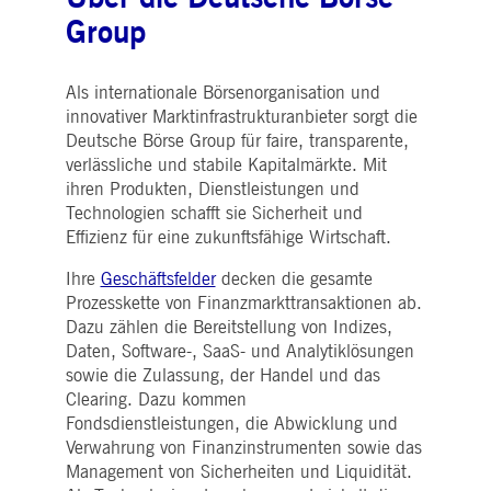
i_gc
5
Wird verwendet, um die
LinkedIn
Group
Monate
Zustimmung des Gastes
Corporation
4
zur Verwendung von
.linkedin.com
Wochen
Cookies für nicht
wesentliche Zwecke zu
speichern
Als internationale Börsenorganisation und
innovativer Marktinfrastrukturanbieter sorgt die
pplicationGatewayAffinityCORS
deutsche-
Sitzung
Dieses Cookie wird vom
boerse.com
Application Gateway
Deutsche Börse Group für faire, transparente,
zusätzlich zu
verlässliche und stabile Kapitalmärkte. Mit
ApplicationGatewayAffini
verwendet, um die Sticky
ihren Produkten, Dienstleistungen und
Session auch bei Cross-
Origin-Anfragen
Technologien schafft sie Sicherheit und
aufrechtzuerhalten.
Effizienz für eine zukunftsfähige Wirtschaft.
pplicationGatewayAffinityCORS
www.eurex.com
Sitzung
Dieses Cookie wird in
Verbindung mit dem
Ihre
Geschäftsfelder
decken die gesamte
Lastausgleich verwendet,
Prozesskette von Finanzmarkttransaktionen ab.
um sicherzustellen, dass
Client-Anfragen auf den
Dazu zählen die Bereitstellung von Indizes,
gleichen Server für jede
Browsersitzung gerichtet
Daten, Software-, SaaS- und Analytiklösungen
werden, die
sowie die Zulassung, der Handel und das
Benutzererfahrung durch
die Förderung einer
Clearing. Dazu kommen
effektiven
Fondsdienstleistungen, die Abwicklung und
Ressourcennutzung zu
verbessern. Insbesondere
Verwahrung von Finanzinstrumenten sowie das
unterstützt die CORS
Management von Sicherheiten und Liquidität.
(Cross-Origin Resource
Sharing) Version die