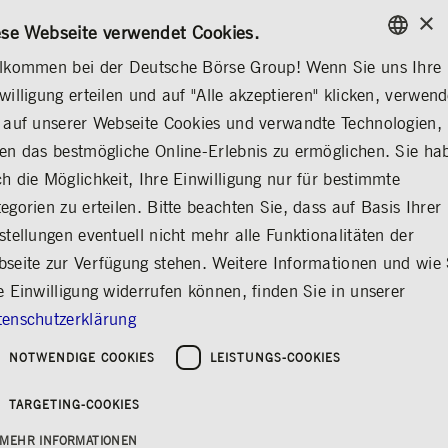
×
/
KONTAKT
REGELWERKE
DE
EN
ese Webseite verwendet Cookies.
lkommen bei der Deutsche Börse Group! Wenn Sie uns Ihre
ENGLISH
willigung erteilen und auf "Alle akzeptieren" klicken, verwen
MEDIA
NEWS & STORIES
MEDIENMITTEILUNGEN
GERMAN
 auf unserer Webseite Cookies und verwandte Technologien,
ENGLISH
en das bestmögliche Online-Erlebnis zu ermöglichen. Sie ha
Aufsichtsrat der
h die Möglichkeit, Ihre Einwilligung nur für bestimmte
egorien zu erteilen. Bitte beachten Sie, dass auf Basis Ihrer
Deutsche Börse AG
stellungen eventuell nicht mehr alle Funktionalitäten der
verlängert
seite zur Verfügung stehen. Weitere Informationen und wie 
Vorstandsmandat von
e Einwilligung widerrufen können, finden Sie in unserer
Dr. Stephanie
enschutzerklärung
Eckermann
NOTWENDIGE COOKIES
LEISTUNGS-COOKIES
Teilen
Drucken
TARGETING-COOKIES
Erschienen am:
Deutsche Börse
MEHR INFORMATIONEN