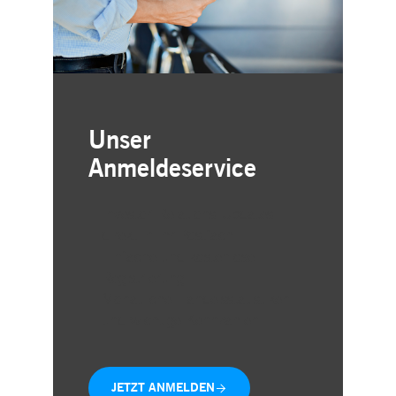
Unser
Anmeldeservice
Investor-Relations-Updates
direkt in Ihr Postfach
Einfache und kostenlose
Registrierung
Monatliche Handelsstatistiken
und wichtige Kennzahlen
JETZT ANMELDEN