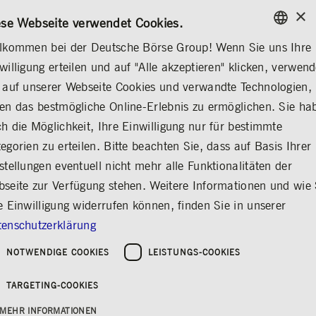
×
/
KONTAKT
REGELWERKE
EN
DE
ese Webseite verwendet Cookies.
lkommen bei der Deutsche Börse Group! Wenn Sie uns Ihre
ENGLISH
willigung erteilen und auf "Alle akzeptieren" klicken, verwen
...
CORPORATE GOVERNANCE
DR. STEPHANIE ECKERMANN
GERMAN
 auf unserer Webseite Cookies und verwandte Technologien,
ENGLISH
en das bestmögliche Online-Erlebnis zu ermöglichen. Sie ha
Dr. Stephanie
h die Möglichkeit, Ihre Einwilligung nur für bestimmte
egorien zu erteilen. Bitte beachten Sie, dass auf Basis Ihrer
Eckermann
stellungen eventuell nicht mehr alle Funktionalitäten der
Teilen
Drucken
seite zur Verfügung stehen. Weitere Informationen und wie 
e Einwilligung widerrufen können, finden Sie in unserer
enschutzerklärung
NOTWENDIGE COOKIES
LEISTUNGS-COOKIES
TARGETING-COOKIES
MEHR INFORMATIONEN