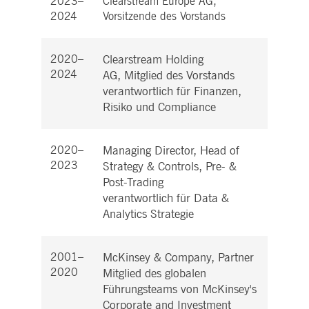
2023–
Clearstream Europe AG,
i_gc
5
Wird verwendet, um die
LinkedIn
Monate
Zustimmung des Gastes
2024
Vorsitzende des Vorstands
Corporation
4
zur Verwendung von
.linkedin.com
Wochen
Cookies für nicht
wesentliche Zwecke zu
speichern
2020–
Clearstream Holding
2024
pplicationGatewayAffinityCORS
deutsche-
Sitzung
Dieses Cookie wird vom
AG, Mitglied des Vorstands
boerse.com
Application Gateway
verantwortlich für Finanzen,
zusätzlich zu
ApplicationGatewayAffini
Risiko und Compliance
verwendet, um die Sticky
Session auch bei Cross-
Origin-Anfragen
aufrechtzuerhalten.
2020–
Managing Director, Head of
pplicationGatewayAffinityCORS
www.eurex.com
Sitzung
Dieses Cookie wird in
2023
Strategy & Controls, Pre- &
Verbindung mit dem
Lastausgleich verwendet,
Post-Trading
um sicherzustellen, dass
verantwortlich für Data &
Client-Anfragen auf den
gleichen Server für jede
Analytics Strategie
Browsersitzung gerichtet
werden, die
Benutzererfahrung durch
die Förderung einer
2001–
McKinsey & Company, Partner
effektiven
Ressourcennutzung zu
2020
Mitglied des globalen
verbessern. Insbesondere
unterstützt die CORS
Führungsteams von McKinsey's
(Cross-Origin Resource
Corporate and Investment
Sharing) Version die