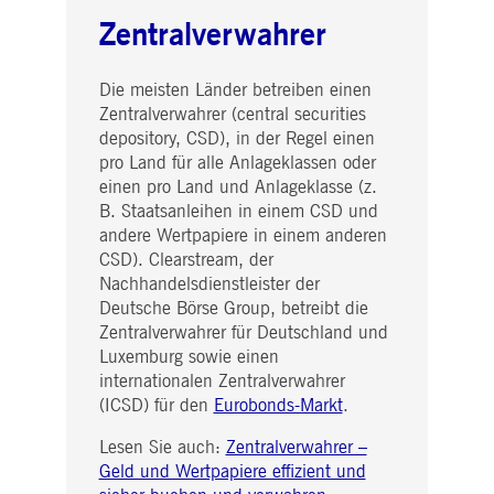
i_gc
5
Wird verwendet, um die
LinkedIn
Zentralverwahrer
Monate
Zustimmung des Gastes
Corporation
4
zur Verwendung von
.linkedin.com
Wochen
Cookies für nicht
wesentliche Zwecke zu
speichern
Die meisten Länder betreiben einen
Zentralverwahrer (central securities
pplicationGatewayAffinityCORS
deutsche-
Sitzung
Dieses Cookie wird vom
boerse.com
Application Gateway
depository, CSD), in der Regel einen
zusätzlich zu
pro Land für alle Anlageklassen oder
ApplicationGatewayAffini
verwendet, um die Sticky
einen pro Land und Anlageklasse (z.
Session auch bei Cross-
B. Staatsanleihen in einem CSD und
Origin-Anfragen
aufrechtzuerhalten.
andere Wertpapiere in einem anderen
CSD). Clearstream, der
pplicationGatewayAffinityCORS
www.eurex.com
Sitzung
Dieses Cookie wird in
Verbindung mit dem
Nachhandelsdienstleister der
Lastausgleich verwendet,
um sicherzustellen, dass
Deutsche Börse Group, betreibt die
Client-Anfragen auf den
Zentralverwahrer für Deutschland und
gleichen Server für jede
Browsersitzung gerichtet
Luxemburg sowie einen
werden, die
internationalen Zentralverwahrer
Benutzererfahrung durch
die Förderung einer
(ICSD) für den
Eurobonds-Markt
.
effektiven
Ressourcennutzung zu
verbessern. Insbesondere
Lesen Sie auch:
Zentralverwahrer –
unterstützt die CORS
Geld und Wertpapiere effizient und
(Cross-Origin Resource
Sharing) Version die