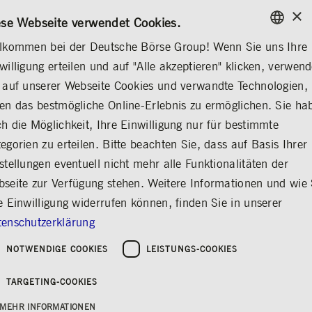
×
/
KONTAKT
REGELWERKE
EN
DE
ese Webseite verwendet Cookies.
lkommen bei der Deutsche Börse Group! Wenn Sie uns Ihre
ENGLISH
willigung erteilen und auf "Alle akzeptieren" klicken, verwen
MEDIA
NEWS & STORIES
EXPLAINERS
GERMAN
 auf unserer Webseite Cookies und verwandte Technologien,
ENGLISH
en das bestmögliche Online-Erlebnis zu ermöglichen. Sie ha
Digitale Emission
h die Möglichkeit, Ihre Einwilligung nur für bestimmte
egorien zu erteilen. Bitte beachten Sie, dass auf Basis Ihrer
Teilen
Drucken
stellungen eventuell nicht mehr alle Funktionalitäten der
Auf dem Weg zu digitalen Finanzmärkten
seite zur Verfügung stehen. Weitere Informationen und wie 
e Einwilligung widerrufen können, finden Sie in unserer
Finanzmärkte werden digital. An der Spitze
enschutzerklärung
des digitalen Wandels in der Finanzindustrie
stehen elektronische Wertpapiere und digitale
NOTWENDIGE COOKIES
LEISTUNGS-COOKIES
Emissionen. Beide erfordern eine neue
Generation von Finanzinfrastrukturen wie die
TARGETING-COOKIES
digitale Nachhandelsplattform D7 der
Deutsche Börse Group.
MEHR INFORMATIONEN