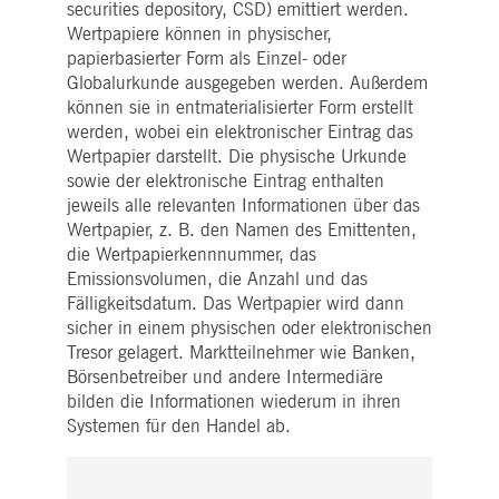
WSALBCORS
1
Für die weitere
Amazon.com Inc.
securities depository, CSD) emittiert werden.
Woche
Unterstützung der
broadcaster.walls.io
Wertpapiere können in physischer,
Klebrigkeit mit CORS-
Anwendungsfällen nach
papierbasierter Form als Einzel- oder
dem Chromium-Update
Globalurkunde ausgegeben werden. Außerdem
erstellen wir zusätzliche
Klebrigkeits-Cookies für
können sie in entmaterialisierter Form erstellt
jede dieser dauerbasierte
Klebrigkeitsfunktionen mi
werden, wobei ein elektronischer Eintrag das
dem Namen
Wertpapier darstellt. Die physische Urkunde
AWSALBCORS (ALB).
sowie der elektronische Eintrag enthalten
M_SESSIONID
deutsche-
Sitzung
Dieses Cookie ist für die
jeweils alle relevanten Informationen über das
boerse.com
CAE-Verbindung
erforderlich.
Wertpapier, z. B. den Namen des Emittenten,
die Wertpapierkennnummer, das
ookieScriptConsent
1 Jahr
Dieses Cookie wird vom
CookieScript
Cookie-Script.com-Dienst
.deutsche-
Emissionsvolumen, die Anzahl und das
verwendet, um die
boerse.com
Fälligkeitsdatum. Das Wertpapier wird dann
Einwilligungseinstellunge
für Besucher-Cookies zu
sicher in einem physischen oder elektronischen
speichern. Das Cookie-
Banner von Cookie-
Tresor gelagert. Marktteilnehmer wie Banken,
Script.com muss
Börsenbetreiber und andere Intermediäre
ordnungsgemäß
funktionieren.
bilden die Informationen wiederum in ihren
Systemen für den Handel ab.
pplicationGatewayAffinity
deutsche-
Sitzung
Dieses Cookie wird vom
boerse.com
Application Gateway zur
Aufrechterhaltung der
Sticky Session verwendet.