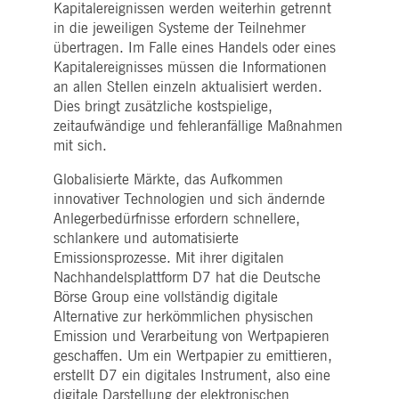
pk_ses.7.5ea9
www.deutsche-
29
Dieser Cookie-Name ist mit der Open Source-
Kapitalereignissen werden weiterhin getrennt
boerse.com
Minuten
Webanalyseplattform von Piwik verknüpft. Es
in die jeweiligen Systeme der Teilnehmer
58
wird verwendet, um Website-Eigentümern
Sekunden
dabei zu helfen, das Besucherverhalten zu
übertragen. Im Falle eines Handels oder eines
verfolgen und die Leistung der Website zu
messen. Es handelt sich um ein Muster-
Kapitalereignisses müssen die Informationen
Cookie, bei dem auf das Präfix _pk_ses eine
an allen Stellen einzeln aktualisiert werden.
kurze Reihe von Zahlen und Buchstaben folgt
von denen angenommen wird, dass sie ein
Dies bringt zusätzliche kostspielige,
Referenzcode für die Domäne sind, die das
zeitaufwändige und fehleranfällige Maßnahmen
Cookie setzt.
mit sich.
Globalisierte Märkte, das Aufkommen
innovativer Technologien und sich ändernde
Anlegerbedürfnisse erfordern schnellere,
schlankere und automatisierte
Emissionsprozesse. Mit ihrer digitalen
Nachhandelsplattform D7 hat die Deutsche
Börse Group eine vollständig digitale
Alternative zur herkömmlichen physischen
Emission und Verarbeitung von Wertpapieren
geschaffen. Um ein Wertpapier zu emittieren,
erstellt D7 ein digitales Instrument, also eine
digitale Darstellung der elektronischen