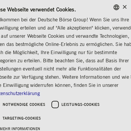
×
/
KONTAKT
REGELWERKE
EN
DE
ese Webseite verwendet Cookies.
lkommen bei der Deutsche Börse Group! Wenn Sie uns Ihre
ENGLISH
willigung erteilen und auf "Alle akzeptieren" klicken, verwen
MEDIA
NEWS & STORIES
EXPLAINERS
GERMAN
 auf unserer Webseite Cookies und verwandte Technologien,
ENGLISH
en das bestmögliche Online-Erlebnis zu ermöglichen. Sie ha
Zentralverwahrer
h die Möglichkeit, Ihre Einwilligung nur für bestimmte
egorien zu erteilen. Bitte beachten Sie, dass auf Basis Ihrer
Teilen
Drucken
stellungen eventuell nicht mehr alle Funktionalitäten der
Geld und Wertpapiere effizient und sicher
seite zur Verfügung stehen. Weitere Informationen und wie 
buchen und verwahren
e Einwilligung widerrufen können, finden Sie in unserer
enschutzerklärung
Zentralverwahrer sorgen
NOTWENDIGE COOKIES
LEISTUNGS-COOKIES
für einen reibungslosen
Nachhandel
TARGETING-COOKIES
MEHR INFORMATIONEN