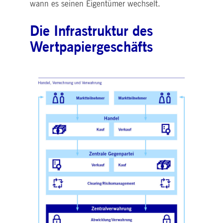
wann es seinen Eigentümer wechselt.
Bearbeitung von Anfrage
in verschiedenen
Bereichen.
Die Infrastruktur des
Wertpapiergeschäfts
Anbieter /
Anbieter /
Gültig
ame
ame
Gültig bis
Beschreibung
Beschreibung
Domain
Domain
bis
pk_id.8.b399
idc
deutsche-
1 Jahr 1
Dieser Cookie-Name ist mit der Open-Source-
1 Tag
Dies ist ein Microsoft MSN-Cookie
Microsoft
boerse.com
Monat
Webanalyseplattform Piwik verbunden. Er
eines Erstanbieters, das das
Corporation
wird verwendet, um Website-Betreibern zu
ordnungsgemäße Funktionieren
.linkedin.com
helfen, das Besucherverhalten zu verfolgen u
dieser Website sicherstellt.
die Leistung der Website zu messen. Es
handelt sich um ein Muster-Cookie, bei dem
_Secure-ROLLOUT_TOKEN
.youtube.com
5
Wird verwendet, um die Interaktio
auf das Präfix _pk_ses eine kurze Reihe von
Monate
der Nutzer mit eingebetteten
Zahlen und Buchstaben folgt, bei der es sich
4
Inhalten zu verfolgen.
vermutlich um einen Referenzcode für die
Wochen
Domain handelt, die das Cookie setzt.
SC
Sitzung
Dieses Cookie wird von YouTube
Google LLC
pk_ses.8.b399
deutsche-
30
Dieser Cookie-Name ist mit der Open-Source-
gesetzt, um Ansichten eingebettete
.youtube.com
boerse.com
Minuten
Webanalyseplattform Piwik verbunden. Er
Videos zu verfolgen.
wird verwendet, um Website-Betreibern zu
helfen, das Besucherverhalten zu verfolgen u
ISITOR_INFO1_LIVE
5
Dieses Cookie wird von Youtube
Google LLC
die Leistung der Website zu messen. Es
Monate
gesetzt, um die
.youtube.com
handelt sich um ein Muster-Cookie, bei dem
4
Benutzereinstellungen für in
auf das Präfix _pk_ses eine kurze Reihe von
Wochen
Websites eingebettete Youtube-
Zahlen und Buchstaben folgt, bei der es sich
Videos zu verfolgen. Es kann auch
vermutlich um einen Referenzcode für die
bestimmen, ob der Website-