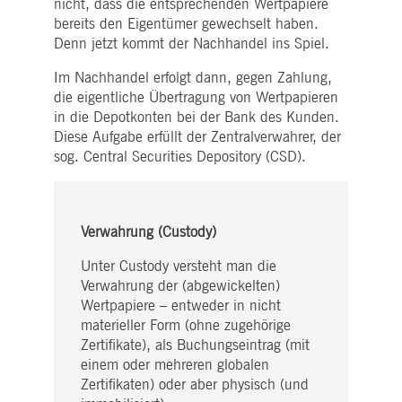
nicht, dass die entsprechenden Wertpapiere
WSALBCORS
1
Für die weitere
Amazon.com Inc.
Woche
Unterstützung der
broadcaster.walls.io
bereits den Eigentümer gewechselt haben.
Klebrigkeit mit CORS-
Anwendungsfällen nach
Denn jetzt kommt der Nachhandel ins Spiel.
dem Chromium-Update
erstellen wir zusätzliche
Im Nachhandel erfolgt dann, gegen Zahlung,
Klebrigkeits-Cookies für
jede dieser dauerbasierte
die eigentliche Übertragung von Wertpapieren
Klebrigkeitsfunktionen mi
in die Depotkonten bei der Bank des Kunden.
dem Namen
AWSALBCORS (ALB).
Diese Aufgabe erfüllt der Zentralverwahrer, der
sog. Central Securities Depository (CSD).
M_SESSIONID
deutsche-
Sitzung
Dieses Cookie ist für die
boerse.com
CAE-Verbindung
erforderlich.
ookieScriptConsent
1 Jahr
Dieses Cookie wird vom
CookieScript
Cookie-Script.com-Dienst
.deutsche-
Verwahrung (Custody)
verwendet, um die
boerse.com
Einwilligungseinstellunge
für Besucher-Cookies zu
Unter Custody versteht man die
speichern. Das Cookie-
Banner von Cookie-
Verwahrung der (abgewickelten)
Script.com muss
Wertpapiere – entweder in nicht
ordnungsgemäß
funktionieren.
materieller Form (ohne zugehörige
Zertifikate), als Buchungseintrag (mit
pplicationGatewayAffinity
deutsche-
Sitzung
Dieses Cookie wird vom
boerse.com
Application Gateway zur
einem oder mehreren globalen
Aufrechterhaltung der
Zertifikaten) oder aber physisch (und
Sticky Session verwendet.