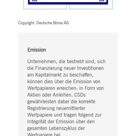
Domain handelt, die das Cookie setzt.
Besucher die neue oder alte Versi
der Youtube-Oberfläche verwendet
pk_id.8.5ea9
www.deutsche-
1 Jahr
Dieser Cookie-Name ist mit der Open-Source-
boerse.com
Webanalyseplattform Piwik verbunden. Er
ISITOR_PRIVACY_METADATA
5
Dieses Cookie dient der
YouTube
wird verwendet, um Website-Betreibern zu
Monate
Speicherung der Einwilligungs- un
.youtube.com
Copyright: Deutsche Börse AG
helfen, das Besucherverhalten zu verfolgen u
4
Datenschutzbestimmungen des
die Leistung der Website zu messen. Es
Wochen
Nutzers für ihre Interaktion mit de
handelt sich um ein Muster-Cookie, bei dem
Website. Es erfasst Daten über die
auf das Präfix _pk_ses eine kurze Reihe von
Einwilligung des Besuchers in
Zahlen und Buchstaben folgt, bei der es sich
Bezug auf verschiedene
vermutlich um einen Referenzcode für die
Datenschutzrichtlinien und -
Domain handelt, die das Cookie setzt.
Emission
einstellungen, um sicherzustellen,
dass ihre Präferenzen in
tSabqs6m6v1
.deutsche-
Sitzung
Pending
zukünftigen Sitzungen geehrt
Unternehmen, die bestrebt sind, sich
boerse.com
werden.
die Finanzierung neuer Investitionen
xVisitor
Sitzung
Dieses Cookie wird verwendet, um eine
cookie
Dynatrace LLC
1 Jahr
Dies ist ein Microsoft MSN-Cookie
Microsoft
am Kapitalmarkt zu beschaffen,
anonyme ID zu speichern, die der Benutzer
.deutsche-
eines Drittanbieters zum Teilen de
Corporation
zwischen Sitzungen im World Service
boerse.com
Inhalts der Website über soziale
.linkedin.com
können dies über die Emission von
korrelieren kann.
Medien.
Wertpapieren erreichen: in Form von
tCookie
.deutsche-
Sitzung
Verwendet, um Web-Verkehr zu überwachen
REF
1
Dieses Cookie, das von Google od
Google LLC
Aktien oder Anleihen. CSDs
boerse.com
und zu analysieren, Benutzersitzung auf der
Monat
Doubleclick gesetzt werden kann,
.youtube.com
gewährleisten dabei die korrekte
Website für Leistungsmessung.
6 Tage
kann von Werbepartnern verwende
werden, um ein Interessenprofil zu
Registrierung neuemittierter
pk_ses.8.5ea9
www.deutsche-
30
Dieser Cookie-Name ist mit der Open-Source-
erstellen und relevante Anzeigen a
boerse.com
Minuten
Webanalyseplattform Piwik verbunden. Er
anderen Websites zu schalten. Es
Wertpapiere und tragen folgend zur
wird verwendet, um Website-Betreibern zu
funktioniert durch eindeutige
Integrität der Emission über den
helfen, das Besucherverhalten zu verfolgen u
Identifizierung Ihres Browsers und
die Leistung der Website zu messen. Es
Geräts.
gesamten Lebenszyklus der
handelt sich um ein Muster-Cookie, bei dem
Wertpapiere bei.
auf das Präfix _pk_ses eine kurze Reihe von
OCS
1 Jahr
Dieses Cookie wird für interne
YouTube, LLC