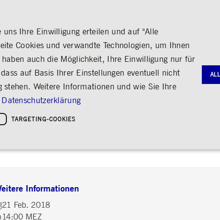
ns Ihre Einwilligung erteilen und auf "Alle
seite Cookies und verwandte Technologien, um Ihnen
haben auch die Möglichkeit, Ihre Einwilligung nur für
S
MEDIA
KARRIERE
ÜBER UNS
dass auf Basis Ihrer Einstellungen eventuell nicht
AL
g stehen. Weitere Informationen und wie Sie Ihre
G
RNANCE
HANDEL
AKTIE & ANLEIHEN
MEDIENKALENDER
ENGAGEMENT
FINANZB
MEDIATH
Datenschutzerklärung
gie
Bildung
Börse erleben
Frankfurter Wertpapierbörse
Stammdaten
Geschäftsb
Fotos
Policies &
Kultur
TARGETING-COOKIES
renkonferenz Q4/2017 und Ge
Handelsplätze
Kennzahlen & Dividende
Zwischenb
Videos
Sozialer Zusammenhalt
Regelwerke
Analyst*innen
Archiv
Audio
leichheit
hreiben
Handelsnews
Aktionärsstruktur
ng
Handelsstatistiken
Aktienrückkauf
e
Anleihen
Kredit-Ratings
Notwendige Cookies
Leistungs-Cookies
Targeting-Cookies
eitere Informationen
STATISTIKEN
MITTEIL
g und Kontoverwaltung. Ohne diese notwendigen Cookies kann die Website nicht richtig genut
Medienmit
21 Feb. 2018
bung
Ad-hoc-M
14:00 MEZ
Eigengesch