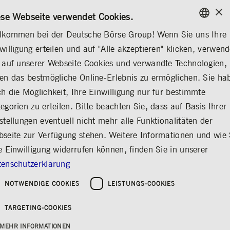
×
/
KONTAKT
REGELWERKE
DE
EN
ese Webseite verwendet Cookies.
lkommen bei der Deutsche Börse Group! Wenn Sie uns Ihre
ENGLISH
willigung erteilen und auf "Alle akzeptieren" klicken, verwen
...
CORPORATE GOVERNANCE
DR. THOMAS BOOK
GERMAN
 auf unserer Webseite Cookies und verwandte Technologien,
ENGLISH
en das bestmögliche Online-Erlebnis zu ermöglichen. Sie ha
Dr. Thomas Book
h die Möglichkeit, Ihre Einwilligung nur für bestimmte
egorien zu erteilen. Bitte beachten Sie, dass auf Basis Ihrer
Teilen
Drucken
stellungen eventuell nicht mehr alle Funktionalitäten der
seite zur Verfügung stehen. Weitere Informationen und wie 
e Einwilligung widerrufen können, finden Sie in unserer
enschutzerklärung
NOTWENDIGE COOKIES
LEISTUNGS-COOKIES
TARGETING-COOKIES
MEHR INFORMATIONEN