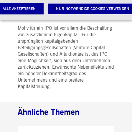
Bundesanstalt für
ALLE AKZEPTIEREN
NUR NOTWENDIGE COOKIES VERWENDEN
Finanzdienstleistungsaufsicht  BaFin) und
mindestens 100 Privatpersonen.
Motiv für ein IPO ist vor allem die Beschaffung
Notwendige Cookies
Leistungs-Cookies
Targeting-Cookies
von zusätzlichem Eigenkapital. Für die
ursprünglich kapitalgebenden
twendige Cookies ermöglichen Kernfunktionen der Website wie Benutzeranmeldung und
Beteiligungsgesellschaften (Venture Capital-
toverwaltung. Ohne diese notwendigen Cookies kann die Website nicht richtig genutzt werden.
Gesellschaften) und Altaktionäre ist das IPO
Gültig
ame
Anbieter / Domain
Beschreibung
eine Möglichkeit, sich aus dem Unternehmen
bis
zurückzuziehen. Erwünschte Nebeneffekte sind
pplicationGatewayAffinityCORS
www.deutsche-
Sitzung
Dieses Cookie wird vom
ein höherer Bekanntheitsgrad des
boerse.com
Application Gateway
zusätzlich zu
Unternehmens und eine breitere
ApplicationGatewayAffini
Kapitalstreuung.
verwendet, um eine Sticky
Sitzung auch bei
ursprungsübergreifenden
Anfragen
aufrechtzuerhalten.
Ähnliche Themen
pplicationGatewayAffinity
www.deutsche-
Sitzung
Dieses Cookie wird vom
boerse.com
Application Gateway
verwendet, um eine Sticky
Sitzung aufrechtzuerhalte