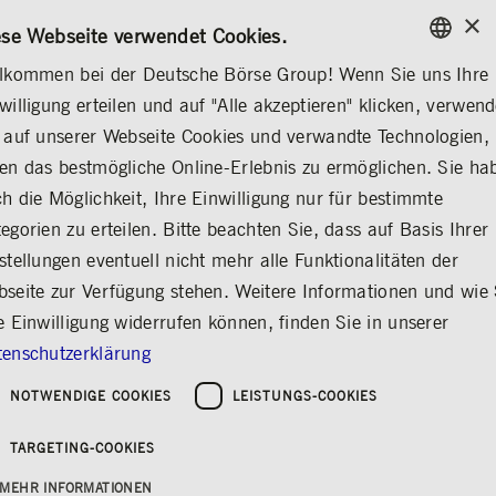
×
/
KONTAKT
REGELWERKE
EN
DE
ese Webseite verwendet Cookies.
lkommen bei der Deutsche Börse Group! Wenn Sie uns Ihre
ENGLISH
willigung erteilen und auf "Alle akzeptieren" klicken, verwen
ÜBER UNS
KONTAKT & SERVICES
BÖRSENLEXIKON
GERMAN
 auf unserer Webseite Cookies und verwandte Technologien,
ENGLISH
en das bestmögliche Online-Erlebnis zu ermöglichen. Sie ha
IPO
Teilen
Drucken
h die Möglichkeit, Ihre Einwilligung nur für bestimmte
egorien zu erteilen. Bitte beachten Sie, dass auf Basis Ihrer
Abkürzung für „Initial Public Offering";
stellungen eventuell nicht mehr alle Funktionalitäten der
erstmaliges öffentliches Angebot von
seite zur Verfügung stehen. Weitere Informationen und wie 
Wertpapieren eines Unternehmens in
e Einwilligung widerrufen können, finden Sie in unserer
Form eines Börsengangs.
enschutzerklärung
Bei einem IPO platziert ein Unternehmen
NOTWENDIGE COOKIES
LEISTUNGS-COOKIES
Aktien weltweit erstmalig an einer Börse. Dabei
macht es ein öffentliches Angebot mit
TARGETING-COOKIES
Prospektpflicht und platziert die Aktien an
qualifizierte Anleger (gemäß Definition der
MEHR INFORMATIONEN