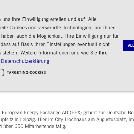
ns Ihre Einwilligung erteilen und auf "Alle
seite Cookies und verwandte Technologien, um Ihnen
haben auch die Möglichkeit, Ihre Einwilligung nur für
S
MEDIA
KARRIERE
ÜBER UNS
dass auf Basis Ihrer Einstellungen eventuell nicht
AL
g stehen. Weitere Informationen und wie Sie Ihre
G
RNANCE
HANDEL
AKTIE & ANLEIHEN
MEDIENKALENDER
ENGAGEMENT
FINANZB
MEDIATH
Datenschutzerklärung
gie
Bildung
Börse erleben
Frankfurter Wertpapierbörse
Stammdaten
Geschäftsb
Fotos
Policies &
Kultur
TARGETING-COOKIES
Handelsplätze
Kennzahlen & Dividende
Zwischenb
Videos
Sozialer Zusammenhalt
Regelwerke
Analyst*innen
Archiv
Audio
leichheit
hreiben
Handelsnews
Aktionärsstruktur
ng
Handelsstatistiken
Aktienrückkauf
e
Anleihen
Kredit-Ratings
Notwendige Cookies
Leistungs-Cookies
Targeting-Cookies
e European Energy Exchange AG (EEX) gehört zur Deutsche Bö
STATISTIKEN
MITTEIL
g und Kontoverwaltung. Ohne diese notwendigen Cookies kann die Website nicht richtig genut
ptsitz in Leipzig. Hier im City-Hochhaus am Augustusplatz, im
Medienmit
d über 650 Mitarbeitende tätig.
bung
Ad-hoc-M
Eigengesch