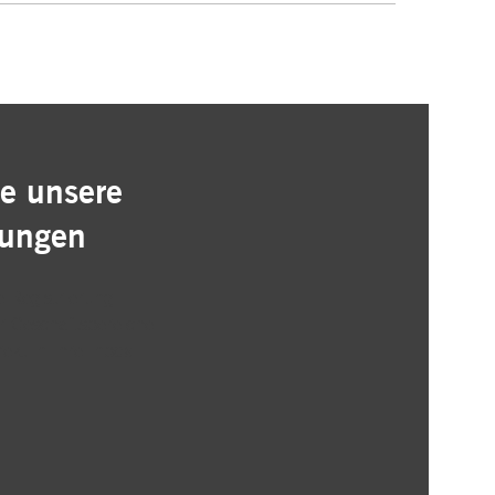
e unsere
lungen
 Registrierung
r Geschäftsbereiche
rekt in Ihre Inbox