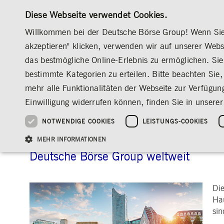
Diese Webseite verwendet Cookies.
Willkommen bei der Deutsche Börse Group! Wenn Sie u
akzeptieren" klicken, verwenden wir auf unserer Web
das bestmögliche Online-Erlebnis zu ermöglichen. Sie 
MÄRKTE & SERVICES
INVESTOR RELATION
bestimmte Kategorien zu erteilen. Bitte beachten Sie, 
ÜBERBLICK
ÜBERBLICK
ÜBERBLICK
ÜBERBLICK
ÜBER UNS
DEUTSCHE BÖRSE GROUP
LEIPZIG
mehr alle Funktionalitäten der Webseite zur Verfügun
INVESTMENT
DEUTSCHE BÖRSE GROUP
DEUTSCHE BÖRSE GROUP
DEUTSCHE BÖRSE GROUP
PRE-IPO & LISTIN
CORPORATE GOVE
NEWS & STORIES
NACHHALTIGKEIT
MANAGEMENT SOLUTIONS
AUF EINEN BLICK
AUF EINEN BLICK
Einwilligung widerrufen können, finden Sie in unserer
25 Jahre IPO
Nachhaltigkeitsstrate
Vorstand
ESG-Governance
Software Solutions
Unternehmenskennzahlen
Was wir tun
Going Public
Vorstand
Medienmitteilungen
Organisation
Reports, Statements, 
NOTWENDIGE COOKIES
LEISTUNGS-COOKIES
Leipzig
ESG-Daten & -Research
Ziele & Ausblick
Unsere Strategie
Being Public
Aufsichtsrat
Insights
Standorte weltweit
Guidelines
Index
Unser ESG-Profil
Unternehmenskennzahlen
Marktstruktur
Vergütung
Explainers
Veranstaltungen
Inklusion & Chanceng
Statistiken
Statistiken & Rundsc
Abschlussprüfer
Social Media
MEHR INFORMATIONEN
Group-Websites
Kontakt
Strategische
Entsprechenserkläru
Deutsche Börse Group weltweit
Veranstaltungsformat
Satzung
Compliance
NACHWUCHSFÖRDERUNG
PR-Volontariat
Di
Angebote für Journalist*innen
HAUPTVERSAMMLUNG
PRÄSENTATIONEN
Notwendige Cookies ermöglichen Kernfunktionen der Website wie Benutzeranmeldun
Hau
Archiv
Gültig
sin
Name
Anbieter / Domain
Beschrei
bis