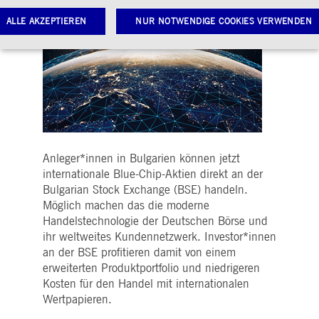
ALLE AKZEPTIEREN
NUR NOTWENDIGE COOKIES VERWENDEN
Notwendige Cookies
Leistungs-Cookies
Targeting-Cookies
twendige Cookies ermöglichen Kernfunktionen der Website wie Benutzeranmeldung und
toverwaltung. Ohne diese notwendigen Cookies kann die Website nicht richtig genutzt werden.
Gültig
ame
Anbieter / Domain
Beschreibung
bis
Anleger*innen in Bulgarien können jetzt
pplicationGatewayAffinityCORS
www.deutsche-
Sitzung
Dieses Cookie wird vom
internationale Blue-Chip-Aktien direkt an der
boerse.com
Application Gateway
Bulgarian Stock Exchange (BSE) handeln.
zusätzlich zu
ApplicationGatewayAffini
Möglich machen das die moderne
verwendet, um eine Sticky
Handelstechnologie der Deutschen Börse und
Sitzung auch bei
ursprungsübergreifenden
ihr weltweites Kundennetzwerk. Investor*innen
Anfragen
aufrechtzuerhalten.
an der BSE profitieren damit von einem
erweiterten Produktportfolio und niedrigeren
pplicationGatewayAffinity
www.deutsche-
Sitzung
Dieses Cookie wird vom
boerse.com
Application Gateway
Kosten für den Handel mit internationalen
verwendet, um eine Sticky
Wertpapieren.
Sitzung aufrechtzuerhalte