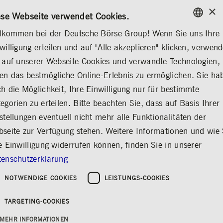
×
/
KONTAKT
REGELWERKE
EN
DE
ese Webseite verwendet Cookies.
lkommen bei der Deutsche Börse Group! Wenn Sie uns Ihre
ENGLISH
willigung erteilen und auf "Alle akzeptieren" klicken, verwen
MEDIA
NEWS & STORIES
INSIGHTS
GERMAN
 auf unserer Webseite Cookies und verwandte Technologien,
ENGLISH
en das bestmögliche Online-Erlebnis zu ermöglichen. Sie ha
Deutsche Börse
h die Möglichkeit, Ihre Einwilligung nur für bestimmte
egorien zu erteilen. Bitte beachten Sie, dass auf Basis Ihrer
ermöglicht
stellungen eventuell nicht mehr alle Funktionalitäten der
internationalen
seite zur Verfügung stehen. Weitere Informationen und wie 
Bluechip-Handel in
e Einwilligung widerrufen können, finden Sie in unserer
Bulgarien
enschutzerklärung
Teilen
Drucken
NOTWENDIGE COOKIES
LEISTUNGS-COOKIES
Erschienen am: 05.07.2021
TARGETING-COOKIES
MEHR INFORMATIONEN