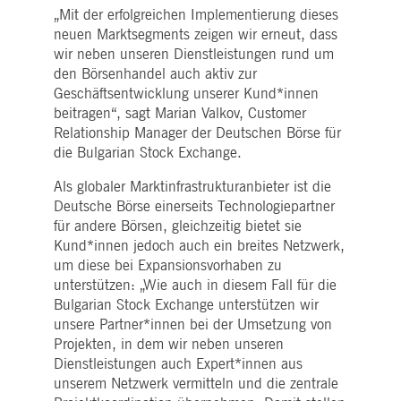
WSALBCORS
1
Für die weitere
Amazon.com Inc.
„Mit der erfolgreichen Implementierung dieses
Woche
Unterstützung der
broadcaster.walls.io
Klebrigkeit mit CORS-
neuen Marktsegments zeigen wir erneut, dass
Anwendungsfällen nach
wir neben unseren Dienstleistungen rund um
dem Chromium-Update
erstellen wir zusätzliche
den Börsenhandel auch aktiv zur
Klebrigkeits-Cookies für
jede dieser dauerbasierte
Geschäftsentwicklung unserer Kund*innen
Klebrigkeitsfunktionen mi
beitragen“, sagt Marian Valkov, Customer
dem Namen
AWSALBCORS (ALB).
Relationship Manager der Deutschen Börse für
die Bulgarian Stock Exchange.
M_SESSIONID
deutsche-
Sitzung
Dieses Cookie ist für die
boerse.com
CAE-Verbindung
erforderlich.
Als globaler Marktinfrastrukturanbieter ist die
Deutsche Börse einerseits Technologiepartner
ookieScriptConsent
1 Jahr
Dieses Cookie wird vom
CookieScript
Cookie-Script.com-Dienst
.deutsche-
für andere Börsen, gleichzeitig bietet sie
verwendet, um die
boerse.com
Einwilligungseinstellunge
Kund*innen jedoch auch ein breites Netzwerk,
für Besucher-Cookies zu
um diese bei Expansionsvorhaben zu
speichern. Das Cookie-
Banner von Cookie-
unterstützen: „Wie auch in diesem Fall für die
Script.com muss
Bulgarian Stock Exchange unterstützen wir
ordnungsgemäß
funktionieren.
unsere Partner*innen bei der Umsetzung von
Projekten, in dem wir neben unseren
pplicationGatewayAffinity
deutsche-
Sitzung
Dieses Cookie wird vom
boerse.com
Application Gateway zur
Dienstleistungen auch Expert*innen aus
Aufrechterhaltung der
Sticky Session verwendet.
unserem Netzwerk vermitteln und die zentrale