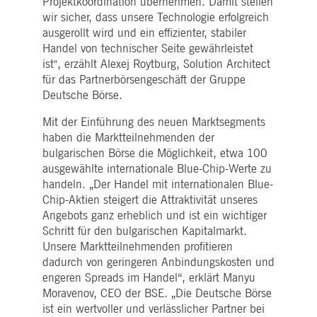
Projektkoordination übernehmen. Damit stellen
i_gc
5
Wird verwendet, um die
LinkedIn
Monate
Zustimmung des Gastes
wir sicher, dass unsere Technologie erfolgreich
Corporation
4
zur Verwendung von
.linkedin.com
ausgerollt wird und ein effizienter, stabiler
Wochen
Cookies für nicht
wesentliche Zwecke zu
Handel von technischer Seite gewährleistet
speichern
ist", erzählt Alexej Roytburg, Solution Architect
pplicationGatewayAffinityCORS
deutsche-
Sitzung
Dieses Cookie wird vom
für das Partnerbörsengeschäft der Gruppe
boerse.com
Application Gateway
Deutsche Börse.
zusätzlich zu
ApplicationGatewayAffini
verwendet, um die Sticky
Mit der Einführung des neuen Marktsegments
Session auch bei Cross-
Origin-Anfragen
haben die Marktteilnehmenden der
aufrechtzuerhalten.
bulgarischen Börse die Möglichkeit, etwa 100
pplicationGatewayAffinityCORS
www.eurex.com
Sitzung
Dieses Cookie wird in
ausgewählte internationale Blue-Chip-Werte zu
Verbindung mit dem
handeln. „Der Handel mit internationalen Blue-
Lastausgleich verwendet,
um sicherzustellen, dass
Chip-Aktien steigert die Attraktivität unseres
Client-Anfragen auf den
Angebots ganz erheblich und ist ein wichtiger
gleichen Server für jede
Browsersitzung gerichtet
Schritt für den bulgarischen Kapitalmarkt.
werden, die
Benutzererfahrung durch
Unsere Marktteilnehmenden profitieren
die Förderung einer
dadurch von geringeren Anbindungskosten und
effektiven
Ressourcennutzung zu
engeren Spreads im Handel“, erklärt Manyu
verbessern. Insbesondere
Moravenov, CEO der BSE. „Die Deutsche Börse
unterstützt die CORS
(Cross-Origin Resource
ist ein wertvoller und verlässlicher Partner bei
Sharing) Version die