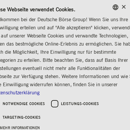
×
KONTAKT
REGELWERKE
DE
ese Webseite verwendet Cookies.
lkommen bei der Deutsche Börse Group! Wenn Sie uns Ihre
ENGLISH
willigung erteilen und auf "Alle akzeptieren" klicken, verwen
MEDIA
NEWS & STORIES
INSIGHTS
GERMAN
 auf unserer Webseite Cookies und verwandte Technologien,
ENGLISH
en das bestmögliche Online-Erlebnis zu ermöglichen. Sie ha
Börsenplatz ­­­– Der
h die Möglichkeit, Ihre Einwilligung nur für bestimmte
egorien zu erteilen. Bitte beachten Sie, dass auf Basis Ihrer
Podcast (27)
stellungen eventuell nicht mehr alle Funktionalitäten der
Teilen
Drucken
seite zur Verfügung stehen. Weitere Informationen und wie 
Folge 27 mit Jürgen Schmitt
e Einwilligung widerrufen können, finden Sie in unserer
enschutzerklärung
Erschienen am: 06.05.2024
NOTWENDIGE COOKIES
LEISTUNGS-COOKIES
Aktuelle Finanzplatz-Themen unterhaltsam auf
TARGETING-COOKIES
die Ohren: Im „Börsenplatz"-Podcast der
Gruppe Deutsche Börse kommen die
MEHR INFORMATIONEN