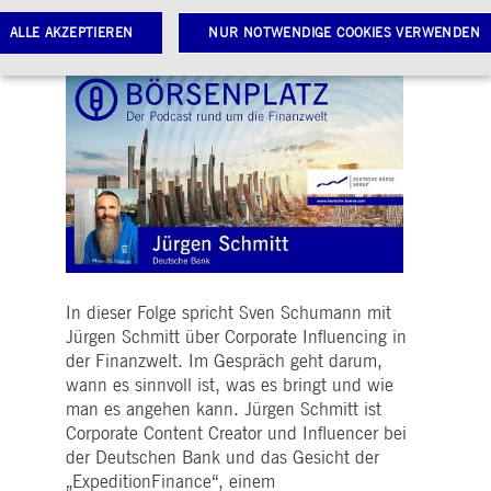
Macher*innen rund um die Finanzwelt zu
ALLE AKZEPTIEREN
NUR NOTWENDIGE COOKIES VERWENDEN
Wort.
Notwendige Cookies
Leistungs-Cookies
Targeting-Cookies
twendige Cookies ermöglichen Kernfunktionen der Website wie Benutzeranmeldung und
toverwaltung. Ohne diese notwendigen Cookies kann die Website nicht richtig genutzt werden.
Gültig
ame
Anbieter / Domain
Beschreibung
bis
pplicationGatewayAffinityCORS
www.deutsche-
Sitzung
Dieses Cookie wird vom
boerse.com
Application Gateway
zusätzlich zu
ApplicationGatewayAffini
In dieser Folge spricht Sven Schumann mit
verwendet, um eine Sticky
Jürgen Schmitt über Corporate Influencing in
Sitzung auch bei
ursprungsübergreifenden
der Finanzwelt. Im Gespräch geht darum,
Anfragen
wann es sinnvoll ist, was es bringt und wie
aufrechtzuerhalten.
man es angehen kann. Jürgen Schmitt ist
pplicationGatewayAffinity
www.deutsche-
Sitzung
Dieses Cookie wird vom
Corporate Content Creator und Influencer bei
boerse.com
Application Gateway
verwendet, um eine Sticky
der Deutschen Bank und das Gesicht der
Sitzung aufrechtzuerhalte
„ExpeditionFinance“, einem