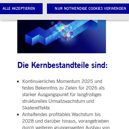
ALLE AKZEPTIEREN
NUR NOTWENDIGE COOKIES VERWENDEN
Notwendige Cookies
Leistungs-Cookies
Targeting-Cookies
twendige Cookies ermöglichen Kernfunktionen der Website wie Benutzeranmeldung und
toverwaltung. Ohne diese notwendigen Cookies kann die Website nicht richtig genutzt werden.
Gültig
ame
Anbieter / Domain
Beschreibung
bis
Die Kernbestandteile sind:
pplicationGatewayAffinityCORS
www.deutsche-
Sitzung
Dieses Cookie wird vom
boerse.com
Application Gateway
zusätzlich zu
Kontinuierliches Momentum 2025 und
ApplicationGatewayAffini
verwendet, um eine Sticky
festes Bekenntnis zu Zielen für 2026 als
Sitzung auch bei
ursprungsübergreifenden
starker Ausgangspunkt für langfristiges
Anfragen
strukturelles Umsatzwachstum und
aufrechtzuerhalten.
Skaleneffekte
pplicationGatewayAffinity
www.deutsche-
Sitzung
Dieses Cookie wird vom
Anhaltendes profitables Wachstum bis
boerse.com
Application Gateway
verwendet, um eine Sticky
2028 und darüber hinaus, vorangetrieben
Sitzung aufrechtzuerhalte
durch weiteren gruppenweiten Ausbau von