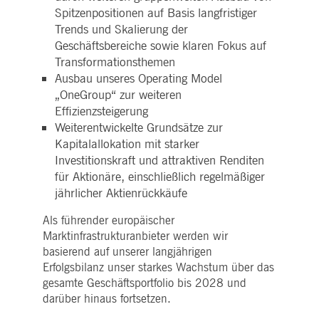
WSALBCORS
1
Für die weitere
Amazon.com Inc.
Spitzenpositionen auf Basis langfristiger
Woche
Unterstützung der
broadcaster.walls.io
Klebrigkeit mit CORS-
Trends und Skalierung der
Anwendungsfällen nach
dem Chromium-Update
Geschäftsbereiche sowie klaren Fokus auf
erstellen wir zusätzliche
Transformationsthemen
Klebrigkeits-Cookies für
jede dieser dauerbasierte
Ausbau unseres Operating Model
Klebrigkeitsfunktionen mi
dem Namen
„OneGroup“ zur weiteren
AWSALBCORS (ALB).
Effizienzsteigerung
M_SESSIONID
deutsche-
Sitzung
Dieses Cookie ist für die
Weiterentwickelte Grundsätze zur
boerse.com
CAE-Verbindung
Kapitalallokation mit starker
erforderlich.
Investitionskraft und attraktiven Renditen
ookieScriptConsent
1 Jahr
Dieses Cookie wird vom
CookieScript
Cookie-Script.com-Dienst
.deutsche-
für Aktionäre, einschließlich regelmäßiger
verwendet, um die
boerse.com
jährlicher Aktienrückkäufe
Einwilligungseinstellunge
für Besucher-Cookies zu
speichern. Das Cookie-
Als führender europäischer
Banner von Cookie-
Script.com muss
Marktinfrastrukturanbieter werden wir
ordnungsgemäß
basierend auf unserer langjährigen
funktionieren.
Erfolgsbilanz unser starkes Wachstum über das
pplicationGatewayAffinity
deutsche-
Sitzung
Dieses Cookie wird vom
gesamte Geschäftsportfolio bis 2028 und
boerse.com
Application Gateway zur
Aufrechterhaltung der
darüber hinaus fortsetzen.
Sticky Session verwendet.