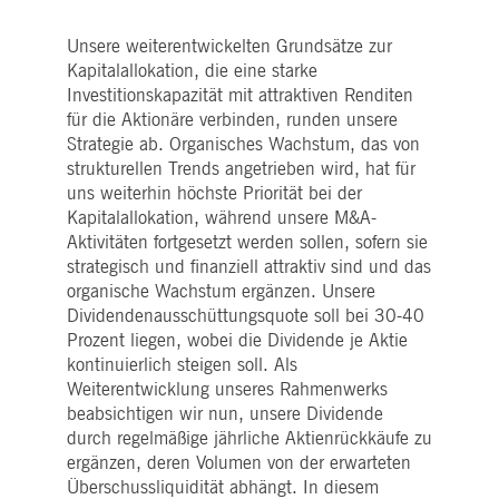
pk_ses.7.5ea9
www.deutsche-
29
Dieser Cookie-Name ist mit der Open Source-
boerse.com
Minuten
Webanalyseplattform von Piwik verknüpft. Es
58
wird verwendet, um Website-Eigentümern
Unsere weiterentwickelten Grundsätze zur
Sekunden
dabei zu helfen, das Besucherverhalten zu
verfolgen und die Leistung der Website zu
Kapitalallokation, die eine starke
messen. Es handelt sich um ein Muster-
Investitionskapazität mit attraktiven Renditen
Cookie, bei dem auf das Präfix _pk_ses eine
kurze Reihe von Zahlen und Buchstaben folgt
für die Aktionäre verbinden, runden unsere
von denen angenommen wird, dass sie ein
Strategie ab. Organisches Wachstum, das von
Referenzcode für die Domäne sind, die das
Cookie setzt.
strukturellen Trends angetrieben wird, hat für
uns weiterhin höchste Priorität bei der
Kapitalallokation, während unsere M&A-
Aktivitäten fortgesetzt werden sollen, sofern sie
strategisch und finanziell attraktiv sind und das
organische Wachstum ergänzen. Unsere
Dividendenausschüttungsquote soll bei 30-40
Prozent liegen, wobei die Dividende je Aktie
kontinuierlich steigen soll. Als
Weiterentwicklung unseres Rahmenwerks
beabsichtigen wir nun, unsere Dividende
durch regelmäßige jährliche Aktienrückkäufe zu
ergänzen, deren Volumen von der erwarteten
Überschussliquidität abhängt. In diesem