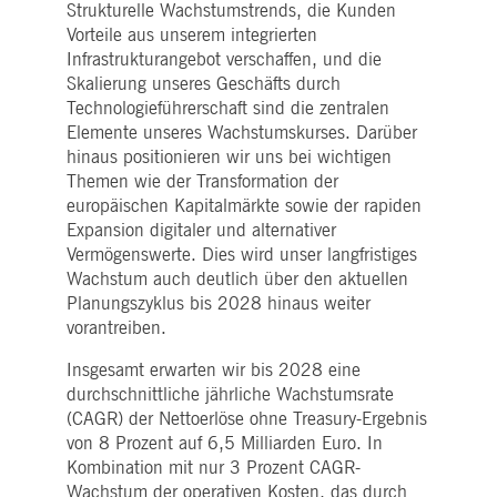
Strukturelle Wachstumstrends, die Kunden
i_gc
5
Wird verwendet, um die
LinkedIn
Monate
Zustimmung des Gastes
Corporation
Vorteile aus unserem integrierten
4
zur Verwendung von
.linkedin.com
Wochen
Cookies für nicht
Infrastrukturangebot verschaffen, und die
wesentliche Zwecke zu
Skalierung unseres Geschäfts durch
speichern
Technologieführerschaft sind die zentralen
pplicationGatewayAffinityCORS
deutsche-
Sitzung
Dieses Cookie wird vom
Elemente unseres Wachstumskurses. Darüber
boerse.com
Application Gateway
zusätzlich zu
hinaus positionieren wir uns bei wichtigen
ApplicationGatewayAffini
Themen wie der Transformation der
verwendet, um die Sticky
Session auch bei Cross-
europäischen Kapitalmärkte sowie der rapiden
Origin-Anfragen
aufrechtzuerhalten.
Expansion digitaler und alternativer
Vermögenswerte. Dies wird unser langfristiges
pplicationGatewayAffinityCORS
www.eurex.com
Sitzung
Dieses Cookie wird in
Verbindung mit dem
Wachstum auch deutlich über den aktuellen
Lastausgleich verwendet,
Planungszyklus bis 2028 hinaus weiter
um sicherzustellen, dass
Client-Anfragen auf den
vorantreiben.
gleichen Server für jede
Browsersitzung gerichtet
Insgesamt erwarten wir bis 2028 eine
werden, die
Benutzererfahrung durch
durchschnittliche jährliche Wachstumsrate
die Förderung einer
effektiven
(CAGR) der Nettoerlöse ohne Treasury-Ergebnis
Ressourcennutzung zu
von 8 Prozent auf 6,5 Milliarden Euro. In
verbessern. Insbesondere
unterstützt die CORS
Kombination mit nur 3 Prozent CAGR-
(Cross-Origin Resource
Wachstum der operativen Kosten, das durch
Sharing) Version die