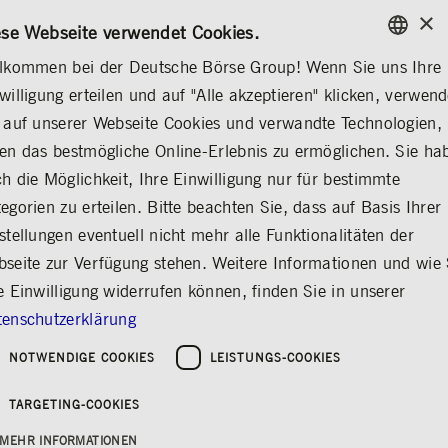
×
/
KONTAKT
REGELWERKE
DE
EN
ese Webseite verwendet Cookies.
lkommen bei der Deutsche Börse Group! Wenn Sie uns Ihre
ENGLISH
willigung erteilen und auf "Alle akzeptieren" klicken, verwen
MEDIA
NEWS & STORIES
INSIGHTS
GERMAN
 auf unserer Webseite Cookies und verwandte Technologien,
ENGLISH
en das bestmögliche Online-Erlebnis zu ermöglichen. Sie ha
Leading the
h die Möglichkeit, Ihre Einwilligung nur für bestimmte
egorien zu erteilen. Bitte beachten Sie, dass auf Basis Ihrer
Transformation:
stellungen eventuell nicht mehr alle Funktionalitäten der
Strategie für
seite zur Verfügung stehen. Weitere Informationen und wie 
anhaltendes
e Einwilligung widerrufen können, finden Sie in unserer
Wachstum
enschutzerklärung
Teilen
Drucken
NOTWENDIGE COOKIES
LEISTUNGS-COOKIES
Erschienen am: 10.12.2025
TARGETING-COOKIES
MEHR INFORMATIONEN