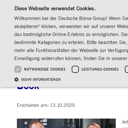
Diese Webseite verwendet Cookies.
Willkommen bei der Deutsche Börse Group! Wenn Sie u
akzeptieren" klicken, verwenden wir auf unserer Web
das bestmögliche Online-Erlebnis zu ermöglichen. Sie 
MÄRKTE & SERVICES
INVESTOR RELATION
bestimmte Kategorien zu erteilen. Bitte beachten Sie, 
ÜBERBLICK
ÜBERBLICK
ÜBERBLICK
ÜBERBLICK
MEDIA
NEWS & STORIES
INSIGHTS
mehr alle Funktionalitäten der Webseite zur Verfügun
INVESTMENT
DEUTSCHE BÖRSE GROUP
DEUTSCHE BÖRSE GROUP
DEUTSCHE BÖRSE GROUP
PRE-IPO & LISTIN
CORPORATE GOVE
NEWS & STORIES
NACHHALTIGKEIT
MANAGEMENT SOLUTIONS
AUF EINEN BLICK
AUF EINEN BLICK
Einwilligung widerrufen können, finden Sie in unserer
25 Jahre IPO
Nachhaltigkeitsstrate
Vorstand
ESG-Governance
Software Solutions
Unternehmenskennzahlen
Was wir tun
Going Public
Vorstand
Medienmitteilungen
Organisation
Reports, Statements, 
NOTWENDIGE COOKIES
LEISTUNGS-COOKIES
Engineering the Future 
ESG-Daten & -Research
Ziele & Ausblick
Unsere Strategie
Being Public
Aufsichtsrat
Insights
Standorte weltweit
Guidelines
Index
Unser ESG-Profil
Unternehmenskennzahlen
Marktstruktur
Vergütung
Explainers
Veranstaltungen
Inklusion & Chanceng
Statistiken
Statistiken & Rundsc
Abschlussprüfer
Social Media
MEHR INFORMATIONEN
Book
Group-Websites
Kontakt
Strategische
Entsprechenserkläru
Veranstaltungsformat
Satzung
Compliance
NACHWUCHSFÖRDERUNG
Erschienen am: 13.10.2025
PR-Volontariat
Angebote für Journalist*innen
HAUPTVERSAMMLUNG
PRÄSENTATIONEN
Notwendige Cookies ermöglichen Kernfunktionen der Website wie Benutzeranmeldun
Archiv
Gültig
Jed
Name
Anbieter / Domain
Beschrei
bis