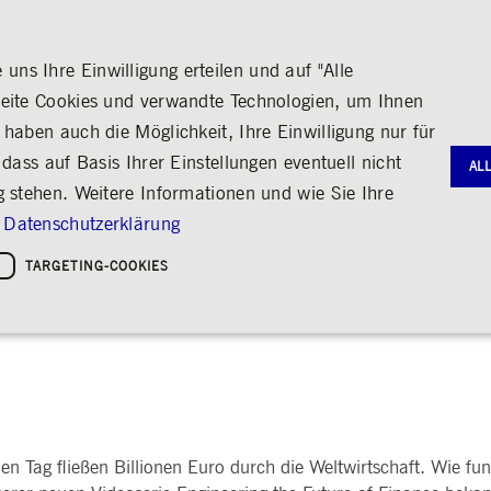
ns Ihre Einwilligung erteilen und auf "Alle
seite Cookies und verwandte Technologien, um Ihnen
haben auch die Möglichkeit, Ihre Einwilligung nur für
S
MEDIA
KARRIERE
ÜBER UNS
dass auf Basis Ihrer Einstellungen eventuell nicht
AL
g stehen. Weitere Informationen und wie Sie Ihre
G
RNANCE
HANDEL
AKTIE & ANLEIHEN
MEDIENKALENDER
ENGAGEMENT
FINANZB
MEDIATH
Datenschutzerklärung
gie
Bildung
Börse erleben
Frankfurter Wertpapierbörse
Stammdaten
Geschäftsb
Fotos
Policies &
Kultur
TARGETING-COOKIES
of Finance: Stephan Leithne
Handelsplätze
Kennzahlen & Dividende
Zwischenb
Videos
Sozialer Zusammenhalt
Regelwerke
Analyst*innen
Archiv
Audio
leichheit
hreiben
Handelsnews
Aktionärsstruktur
ng
Handelsstatistiken
Aktienrückkauf
e
Anleihen
Kredit-Ratings
Notwendige Cookies
Leistungs-Cookies
Targeting-Cookies
STATISTIKEN
MITTEIL
g und Kontoverwaltung. Ohne diese notwendigen Cookies kann die Website nicht richtig genut
Medienmit
en Tag fließen Billionen Euro durch die Weltwirtschaft. Wie funk
bung
Ad-hoc-M
Eigengesch