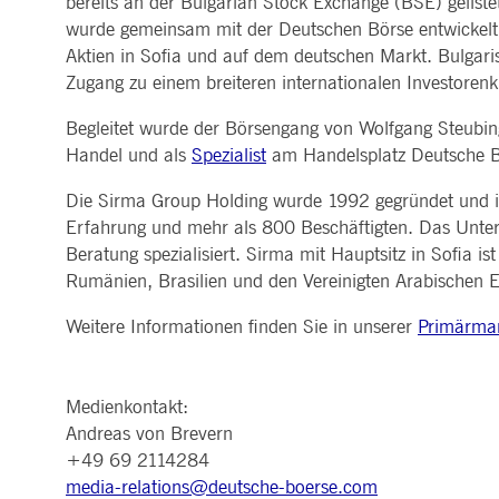
bereits an der Bulgarian Stock Exchange (BSE) geli
ApplicationGatewayAffinityCORS
www.deutsche-
Sitzung
Dieses Co
MARKTDATEN & ANALYTICS
REGULIERUNG
CLEARING
KONTAKT & SERVI
wurde gemeinsam mit der Deutschen Börse entwickelt.
boerse.com
Anfragen 
Handel, Clearing & Daten
Hotlines
Aktien in Sofia und auf dem deutschen Markt. Bulga
ApplicationGatewayAffinity
www.deutsche-
Sitzung
Dieses Co
Post-Trading
Adressen
Marktdaten in Echtzeit
Clearinghäuser
boerse.com
Zugang zu einem breiteren internationalen Investorenk
Indizes & ESG
Lieferantenportal
Analytics
Regelwerke
Horizontale Dossiers
Hinweisgebersystem
AWSALBCORS
1
Für die w
Historische Marktdaten
Amazon.com Inc.
News & Statistiken
Digital Finance
Meldung von Schwach
Begleitet wurde der Börsengang von Wolfgang Steubing
Woche
dauerbas
broadcaster.walls.io
Referenzdaten
Regulierung nachhaltiger
Börsenlexikon
Handel und als
Spezialist
am Handelsplatz Deutsche Bö
Finanzen
CM_SESSIONID
deutsche-
Sitzung
Dieses Co
boerse.com
Publikationen
Die Sirma Group Holding wurde 1992 gegründet und is
CookieScriptConsent
1 Jahr
Dieses Co
CookieScript
Script.c
Erfahrung und mehr als 800 Beschäftigten. Das Unter
.deutsche-
boerse.com
Beratung spezialisiert. Sirma mit Hauptsitz in Sofia i
ApplicationGatewayAffinity
deutsche-
Sitzung
Dieses Co
Rumänien, Brasilien und den Vereinigten Arabischen E
boerse.com
li_gc
5
Wird verw
LinkedIn
Weitere Informationen finden Sie in unserer
Primärmark
Monate
Corporation
4
.linkedin.com
Wochen
ApplicationGatewayAffinityCORS
deutsche-
Sitzung
Dieses Co
Medienkontakt:
boerse.com
aufrechtz
Andreas von Brevern
ApplicationGatewayAffinityCORS
www.eurex.com
Sitzung
Dieses Co
+49 69 2114284
gerichtet
Resource 
media-relations@deutsche-boerse.com