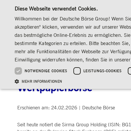
Diese Webseite verwendet Cookies.
Willkommen bei der Deutsche Börse Group! Wenn Sie u
akzeptieren" klicken, verwenden wir auf unserer Web
das bestmögliche Online-Erlebnis zu ermöglichen. Sie 
MÄRKTE & SERVICES
INVESTOR RELATION
bestimmte Kategorien zu erteilen. Bitte beachten Sie, 
ÜBERBLICK
ÜBERBLICK
ÜBERBLICK
ÜBERBLICK
MEDIA
NEWS & STORIES
MEDIENMITTEILUNGEN
mehr alle Funktionalitäten der Webseite zur Verfügun
INVESTMENT
DEUTSCHE BÖRSE GROUP
DEUTSCHE BÖRSE GROUP
DEUTSCHE BÖRSE GROUP
PRE-IPO & LISTIN
CORPORATE GOVE
NEWS & STORIES
NACHHALTIGKEIT
MANAGEMENT SOLUTIONS
AUF EINEN BLICK
AUF EINEN BLICK
Einwilligung widerrufen können, finden Sie in unserer
25 Jahre IPO
Nachhaltigkeitsstrate
Vorstand
ESG-Governance
Software Solutions
Unternehmenskennzahlen
Was wir tun
Going Public
Vorstand
Medienmitteilungen
Organisation
Reports, Statements, 
NOTWENDIGE COOKIES
LEISTUNGS-COOKIES
Sirma Group Holding neu
ESG-Daten & -Research
Ziele & Ausblick
Unsere Strategie
Being Public
Aufsichtsrat
Insights
Standorte weltweit
Guidelines
Index
Unser ESG-Profil
Unternehmenskennzahlen
Marktstruktur
Vergütung
Explainers
Veranstaltungen
Inklusion & Chanceng
Statistiken
Statistiken & Rundsc
Abschlussprüfer
Social Media
MEHR INFORMATIONEN
Wertpapierbörse
Group-Websites
Kontakt
Strategische
Entsprechenserkläru
Veranstaltungsformat
Satzung
Compliance
NACHWUCHSFÖRDERUNG
Erschienen am: 24.02.2026
PR-Volontariat
Deutsche Börse
|
Angebote für Journalist*innen
HAUPTVERSAMMLUNG
PRÄSENTATIONEN
Notwendige Cookies ermöglichen Kernfunktionen der Website wie Benutzeranmeldun
Archiv
Gültig
Seit heute notiert die Sirma Group Holding (ISIN: 
Name
Anbieter / Domain
Beschrei
bis