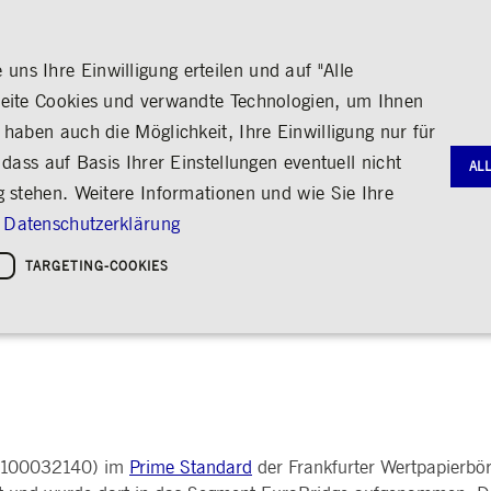
ns Ihre Einwilligung erteilen und auf "Alle
seite Cookies und verwandte Technologien, um Ihnen
haben auch die Möglichkeit, Ihre Einwilligung nur für
S
MEDIA
KARRIERE
ÜBER UNS
dass auf Basis Ihrer Einstellungen eventuell nicht
AL
g stehen. Weitere Informationen und wie Sie Ihre
G
RNANCE
HANDEL
AKTIE & ANLEIHEN
MEDIENKALENDER
ENGAGEMENT
FINANZB
MEDIATH
Datenschutzerklärung
gie
Bildung
Börse erleben
Frankfurter Wertpapierbörse
Stammdaten
Geschäftsb
Fotos
Policies &
Kultur
TARGETING-COOKIES
 im Prime Standard der Fran
Handelsplätze
Kennzahlen & Dividende
Zwischenb
Videos
Sozialer Zusammenhalt
Regelwerke
Analyst*innen
Archiv
Audio
leichheit
hreiben
Handelsnews
Aktionärsstruktur
ng
Handelsstatistiken
Aktienrückkauf
e
Anleihen
Kredit-Ratings
Notwendige Cookies
Leistungs-Cookies
Targeting-Cookies
STATISTIKEN
MITTEIL
g und Kontoverwaltung. Ohne diese notwendigen Cookies kann die Website nicht richtig genut
Medienmit
BG1100032140) im
Prime Standard
der Frankfurter Wertpapierbö
bung
Ad-hoc-M
Eigengesch