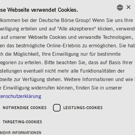
×
/
KONTAKT
REGELWERKE
DE
EN
ese Webseite verwendet Cookies.
lkommen bei der Deutsche Börse Group! Wenn Sie uns Ihre
ENGLISH
willigung erteilen und auf "Alle akzeptieren" klicken, verwen
MEDIA
NEWS & STORIES
MEDIENMITTEILUNGEN
GERMAN
 auf unserer Webseite Cookies und verwandte Technologien,
ENGLISH
en das bestmögliche Online-Erlebnis zu ermöglichen. Sie ha
Shannon Anastasia
h die Möglichkeit, Ihre Einwilligung nur für bestimmte
egorien zu erteilen. Bitte beachten Sie, dass auf Basis Ihrer
Johnston neu im
stellungen eventuell nicht mehr alle Funktionalitäten der
Aufsichtsrat der
seite zur Verfügung stehen. Weitere Informationen und wie 
Deutsche Börse AG
e Einwilligung widerrufen können, finden Sie in unserer
enschutzerklärung
Teilen
Drucken
NOTWENDIGE COOKIES
LEISTUNGS-COOKIES
Erschienen am:
Deutsche Börse
|
18.05.2022
Group
TARGETING-COOKIES
MEHR INFORMATIONEN
Abstimmungsergebnisse der heutigen