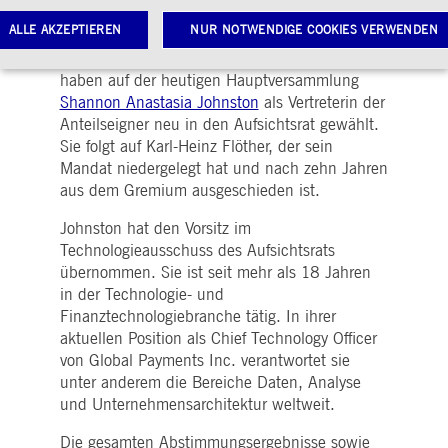
Hauptversammlung online verfügbar
ALLE AKZEPTIEREN
NUR NOTWENDIGE COOKIES VERWENDEN
Die Aktionär*innen der Deutsche Börse AG
haben auf der heutigen Hauptversammlung
Shannon Anastasia Johnston
als Vertreterin der
Notwendige Cookies
Leistungs-Cookies
Targeting-Cookies
Anteilseigner neu in den Aufsichtsrat gewählt.
Sie folgt auf Karl-Heinz Flöther, der sein
twendige Cookies ermöglichen Kernfunktionen der Website wie Benutzeranmeldung und
toverwaltung. Ohne diese notwendigen Cookies kann die Website nicht richtig genutzt werden.
Mandat niedergelegt hat und nach zehn Jahren
aus dem Gremium ausgeschieden ist.
Gültig
ame
Anbieter / Domain
Beschreibung
bis
Johnston hat den Vorsitz im
pplicationGatewayAffinityCORS
www.deutsche-
Sitzung
Dieses Cookie wird vom
Technologieausschuss des Aufsichtsrats
boerse.com
Application Gateway
zusätzlich zu
übernommen. Sie ist seit mehr als 18 Jahren
ApplicationGatewayAffini
in der Technologie- und
verwendet, um eine Sticky
Sitzung auch bei
Finanztechnologiebranche tätig. In ihrer
ursprungsübergreifenden
aktuellen Position als Chief Technology Officer
Anfragen
aufrechtzuerhalten.
von Global Payments Inc. verantwortet sie
pplicationGatewayAffinity
unter anderem die Bereiche Daten, Analyse
www.deutsche-
Sitzung
Dieses Cookie wird vom
boerse.com
Application Gateway
und Unternehmensarchitektur weltweit.
verwendet, um eine Sticky
Sitzung aufrechtzuerhalte
Die gesamten Abstimmungsergebnisse sowie