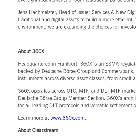
_pk_id.7.5ea9
www.deutsche-
1 Jahr
Dieser Cookie-Name ist mit d
boerse.com
verfolgen und die Leistung d
PREF
1 Monat
Dieses Cookie, da
Google LLC
Jens Hachmeister, Head of Issuer Services & New Digit
angenommen wird, dass sie ei
6 Tage
Anzeigen auf ande
.youtube.com
traditional and digital assets to build a more efficien
rxvt
Sitzung
In diesem Cookie werden zwei
Dynatrace LLC
SOCS
1 Jahr
Dieses Cookie wir
YouTube, LLC
.deutsche-
environment, we are expanding the choices for investo
Inhalte anzubiete
.youtube.com
boerse.com
__Secure-YEC
1 Monat
Dieser Cookie wir
YouTube, LLC
dtPC
Sitzung
Dieser Cookie-Name ist mit S
Dynatrace LLC
.youtube.com
und Leistung von Softwarean
.deutsche-
Benutzer und Netzwerküberw
boerse.com
About 360X
_pk_ses.7.5ea9
www.deutsche-
29
Dieser Cookie-Name ist mit d
boerse.com
Minuten
verfolgen und die Leistung d
Headquartered in Frankfurt, 360X is an ESMA-regulated
58
angenommen wird, dass sie ei
Sekunden
backed by Deutsche Börse Group and Commerzbank, the p
instruments across diverse asset classes, from credit a
360X operates across OTC, MTF, and DLT-MTF market s
Deutsche Börse Group Member Section. 360X’s architec
for all leading DLT protocols and versatile settlement o
Learn more at
www.360x.com
.
About Clearstream