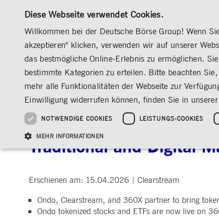
Diese Webseite verwendet Cookies.
Willkommen bei der Deutsche Börse Group! Wenn Sie u
akzeptieren" klicken, verwenden wir auf unserer Web
das bestmögliche Online-Erlebnis zu ermöglichen. Sie 
MÄRKTE & SERVICES
INVESTOR RELATION
bestimmte Kategorien zu erteilen. Bitte beachten Sie, 
ÜBERBLICK
ÜBERBLICK
ÜBERBLICK
ÜBERBLICK
MEDIA
NEWS & STORIES
MEDIENMITTEILUNGEN
mehr alle Funktionalitäten der Webseite zur Verfügun
INVESTMENT
DEUTSCHE BÖRSE GROUP
DEUTSCHE BÖRSE GROUP
DEUTSCHE BÖRSE GROUP
PRE-IPO & LISTIN
CORPORATE GOVE
NEWS & STORIES
NACHHALTIGKEIT
MANAGEMENT SOLUTIONS
AUF EINEN BLICK
AUF EINEN BLICK
Einwilligung widerrufen können, finden Sie in unserer
25 Jahre IPO
Nachhaltigkeitsstrate
Vorstand
ESG-Governance
Software Solutions
Unternehmenskennzahlen
Was wir tun
Going Public
Vorstand
Medienmitteilungen
Organisation
Reports, Statements, 
NOTWENDIGE COOKIES
LEISTUNGS-COOKIES
Ondo, Clearstream and 
ESG-Daten & -Research
Ziele & Ausblick
Unsere Strategie
Being Public
Aufsichtsrat
Insights
Standorte weltweit
Guidelines
Index
Unser ESG-Profil
Unternehmenskennzahlen
Marktstruktur
Vergütung
Explainers
Veranstaltungen
Inklusion & Chanceng
Statistiken
Statistiken & Rundsc
Abschlussprüfer
Social Media
MEHR INFORMATIONEN
Traditional and Digital M
Group-Websites
Kontakt
Strategische
Entsprechenserkläru
Veranstaltungsformat
Satzung
Compliance
NACHWUCHSFÖRDERUNG
Erschienen am: 15.04.2026
PR-Volontariat
Clearstream
|
Angebote für Journalist*innen
HAUPTVERSAMMLUNG
PRÄSENTATIONEN
Notwendige Cookies ermöglichen Kernfunktionen der Website wie Benutzeranmeldun
Ondo, Clearstream, and 360X partner to bring tokeni
Archiv
Gültig
Name
Anbieter / Domain
Beschrei
Ondo tokenized stocks and ETFs are now live on 360X
bis