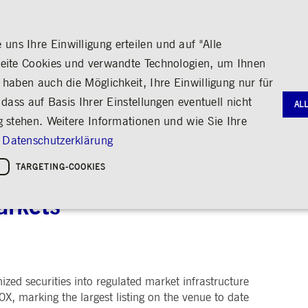
ns Ihre Einwilligung erteilen und auf "Alle
seite Cookies und verwandte Technologien, um Ihnen
haben auch die Möglichkeit, Ihre Einwilligung nur für
S
MEDIA
KARRIERE
ÜBER UNS
dass auf Basis Ihrer Einstellungen eventuell nicht
AL
g stehen. Weitere Informationen und wie Sie Ihre
G
RNANCE
HANDEL
AKTIE & ANLEIHEN
MEDIENKALENDER
ENGAGEMENT
FINANZB
MEDIATH
Datenschutzerklärung
gie
Bildung
Börse erleben
Frankfurter Wertpapierbörse
Stammdaten
Geschäftsb
Fotos
Policies &
Kultur
TARGETING-COOKIES
360X Announce Partnership t
Handelsplätze
Kennzahlen & Dividende
Zwischenb
Videos
Sozialer Zusammenhalt
Regelwerke
Analyst*innen
Archiv
Audio
leichheit
hreiben
Handelsnews
Aktionärsstruktur
arkets
ng
Handelsstatistiken
Aktienrückkauf
e
Anleihen
Kredit-Ratings
Notwendige Cookies
Leistungs-Cookies
Targeting-Cookies
STATISTIKEN
MITTEIL
g und Kontoverwaltung. Ohne diese notwendigen Cookies kann die Website nicht richtig genut
zed securities into regulated market infrastructure
Medienmit
bung
, marking the largest listing on the venue to date
Ad-hoc-M
Eigengesch