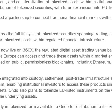
nt, and collateralization of tokenized assets within institution
okie wird vom Application Gateway zusätzlich zu ApplicationGatewayAffinity verwendet, um ein
Führungsk
CES
POST-TRADING
INFORMA
ibution of tokenized securities, with future expansion into EU-li
aufrechtzuerhalten.
Stimmrech
TECHNO
Sonstige r
okie wird vom Application Gateway verwendet, um eine Sticky-Sitzung aufrechtzuerhalten.
Meldunge
 a partnership to connect traditional financial markets with o
Securities Services
7 Market 
Sign-up-Se
Collateral, Lending & Liquidity
Tools für 
eitere Unterstützung der Klebrigkeit mit CORS-Anwendungsfällen nach dem Chromium-Update erste
Solutions
API-Platf
stellen
ierten Klebrigkeitsfunktionen mit dem Namen AWSALBCORS (ALB).
Fund Services
Service-St
oss the full lifecycle of tokenized securities spanning trading, 
okie ist für die CAE-Verbindung erforderlich.
tokenized assets within regulated financial infrastructure.
okie wird vom Cookie-Script.com-Dienst verwendet, um die Einwilligungseinstellungen für Bes
e now live on 360X, the regulated digital asset trading venue 
om muss ordnungsgemäß funktionieren.
oss Europe can access and trade these assets within a market 
okie wird vom Application Gateway zur Aufrechterhaltung der Sticky Session verwendet.
sued on public, permissionless blockchains, including Ethereu
endet, um die Zustimmung des Gastes zur Verwendung von Cookies für nicht wesentliche Zweck
integrated into custody, settlement, post-trade infrastructure a
 enabling institutional investors to access these products simi
sets. Ondo also plans to tokenize EU-listed instruments on th
okie wird vom Application Gateway zusätzlich zu ApplicationGatewayAffinity verwendet, um die
uerhalten.
he underlying assets.
okie wird in Verbindung mit dem Lastausgleich verwendet, um sicherzustellen, dass Client-Anfra
 werden, die Benutzererfahrung durch die Förderung einer effektiven Ressourcennutzung zu verbe
y in tokenized form available to Ondo for distribution to its ex
Sharing) Version die Bearbeitung von Anfragen in verschiedenen Bereichen.