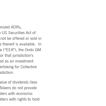
kenized ADRs,
e US Securities Act of
not be offered or sold in
 thereof is available. In
rea (“EEA”), the Ondo GM
r that jurisdiction's
ered as an investment
taking for Collective
sdiction.
lue of dividends (less
Tokens do not provide
olders with economic
ders with rights to hold