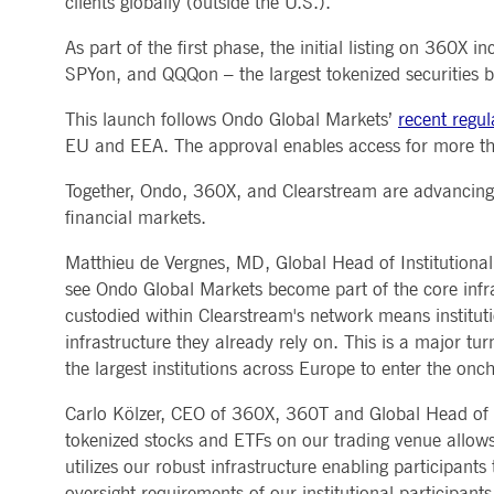
clients globally (outside the U.S.).
As part of the first phase, the initial listing on
Anbieter /
Name
Gültig bis
Beschreibung
Domain
Anbieter /
Gültig
SPYon, and QQQon – the largest tokenized securities bu
Name
Beschreibung
Domain
bis
_pk_id.8.b399
deutsche-
1 Jahr 1
Dieser Cookie-Name ist mit d
boerse.com
Monat
Leistung der Website zu mess
lidc
1 Tag
Dies ist ein Micr
Microsoft
This launch follows Ondo Global Markets’
recent regu
um einen Referenzcode für di
Corporation
EU and EEA. The approval enables access for more tha
.linkedin.com
_pk_ses.8.b399
deutsche-
30
Dieser Cookie-Name ist mit d
boerse.com
Minuten
Leistung der Website zu mess
__Secure-ROLLOUT_TOKEN
.youtube.com
5
Wird verwendet, u
Together, Ondo, 360X, and Clearstream are advancing i
um einen Referenzcode für di
Monate
4
financial markets.
_pk_id.8.5ea9
www.deutsche-
1 Jahr
Dieser Cookie-Name ist mit d
Wochen
boerse.com
Leistung der Website zu mess
um einen Referenzcode für di
YSC
Sitzung
Dieses Cookie wir
Google LLC
Matthieu de Vergnes, MD, Global Head of Institutional
.youtube.com
dtSabqs6m6v1
.deutsche-
Sitzung
Pending
see Ondo Global Markets become part of the core infr
boerse.com
VISITOR_INFO1_LIVE
5
Dieses Cookie wir
Google LLC
custodied within Clearstream's network means instituti
Monate
Besucher die neue
.youtube.com
rxVisitor
Sitzung
Dieses Cookie wird verwendet
Dynatrace LLC
4
infrastructure they already rely on. This is a major tu
.deutsche-
Wochen
boerse.com
the largest institutions across Europe to enter the on
VISITOR_PRIVACY_METADATA
5
Dieses Cookie die
YouTube
dtCookie
.deutsche-
Sitzung
Verwendet, um Web-Verkehr z
Monate
Einwilligung des 
.youtube.com
Carlo Kölzer, CEO of 360X, 360T and Global Head of FX
boerse.com
4
werden.
Wochen
tokenized stocks and ETFs on our trading venue allows u
_pk_ses.8.5ea9
www.deutsche-
30
Dieser Cookie-Name ist mit d
boerse.com
Minuten
Leistung der Website zu mess
bcookie
1 Jahr
Dies ist ein Micr
Microsoft
utilizes our robust infrastructure enabling participants
um einen Referenzcode für di
Corporation
oversight requirements of our institutional participants
.linkedin.com