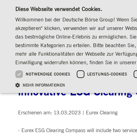
Diese Webseite verwendet Cookies.
Willkommen bei der Deutsche Börse Group! Wenn Sie u
akzeptieren" klicken, verwenden wir auf unserer Web
das bestmögliche Online-Erlebnis zu ermöglichen. Sie 
MÄRKTE & SERVICES
INVESTOR RELATION
bestimmte Kategorien zu erteilen. Bitte beachten Sie, 
ÜBERBLICK
ÜBERBLICK
ÜBERBLICK
ÜBERBLICK
MEDIA
NEWS & STORIES
MEDIENMITTEILUNGEN
mehr alle Funktionalitäten der Webseite zur Verfügun
INVESTMENT
DEUTSCHE BÖRSE GROUP
DEUTSCHE BÖRSE GROUP
DEUTSCHE BÖRSE GROUP
PRE-IPO & LISTIN
CORPORATE GOVE
NEWS & STORIES
NACHHALTIGKEIT
MANAGEMENT SOLUTIONS
AUF EINEN BLICK
AUF EINEN BLICK
Einwilligung widerrufen können, finden Sie in unserer
25 Jahre IPO
Nachhaltigkeitsstrate
Vorstand
ESG-Governance
Software Solutions
Unternehmenskennzahlen
Was wir tun
Going Public
Vorstand
Medienmitteilungen
Organisation
Reports, Statements, 
NOTWENDIGE COOKIES
LEISTUNGS-COOKIES
Eurex Clearing supports 
ESG-Daten & -Research
Ziele & Ausblick
Unsere Strategie
Being Public
Aufsichtsrat
Insights
Standorte weltweit
Guidelines
Index
Unser ESG-Profil
Unternehmenskennzahlen
Marktstruktur
Vergütung
Explainers
Veranstaltungen
Inklusion & Chanceng
Statistiken
Statistiken & Rundsc
Abschlussprüfer
Social Media
MEHR INFORMATIONEN
innovative ESG Clearing
Group-Websites
Kontakt
Strategische
Entsprechenserkläru
Veranstaltungsformat
Satzung
Compliance
NACHWUCHSFÖRDERUNG
Erschienen am: 13.03.2023
PR-Volontariat
Eurex Clearing
|
Angebote für Journalist*innen
HAUPTVERSAMMLUNG
PRÄSENTATIONEN
Notwendige Cookies ermöglichen Kernfunktionen der Website wie Benutzeranmeldun
Archiv
Gültig
- Eurex ESG Clearing Compass will include two service
Name
Anbieter / Domain
Beschrei
bis