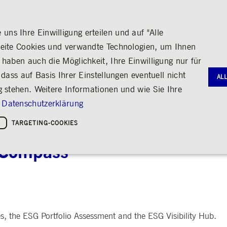
ns Ihre Einwilligung erteilen und auf "Alle
seite Cookies und verwandte Technologien, um Ihnen
haben auch die Möglichkeit, Ihre Einwilligung nur für
S
MEDIA
KARRIERE
ÜBER UNS
dass auf Basis Ihrer Einstellungen eventuell nicht
AL
g stehen. Weitere Informationen und wie Sie Ihre
G
RNANCE
HANDEL
AKTIE & ANLEIHEN
MEDIENKALENDER
ENGAGEMENT
FINANZB
MEDIATH
Datenschutzerklärung
gie
Bildung
Börse erleben
Frankfurter Wertpapierbörse
Stammdaten
Geschäftsb
Fotos
Policies &
Kultur
TARGETING-COOKIES
sustainable transformation 
Handelsplätze
Kennzahlen & Dividende
Zwischenb
Videos
Sozialer Zusammenhalt
Regelwerke
Analyst*innen
Archiv
Audio
leichheit
hreiben
Handelsnews
Aktionärsstruktur
 Compass
ng
Handelsstatistiken
Aktienrückkauf
e
Anleihen
Kredit-Ratings
Notwendige Cookies
Leistungs-Cookies
Targeting-Cookies
STATISTIKEN
MITTEIL
g und Kontoverwaltung. Ohne diese notwendigen Cookies kann die Website nicht richtig genut
Medienmit
s, the ESG Portfolio Assessment and the ESG Visibility Hub.
bung
Ad-hoc-M
Eigengesch