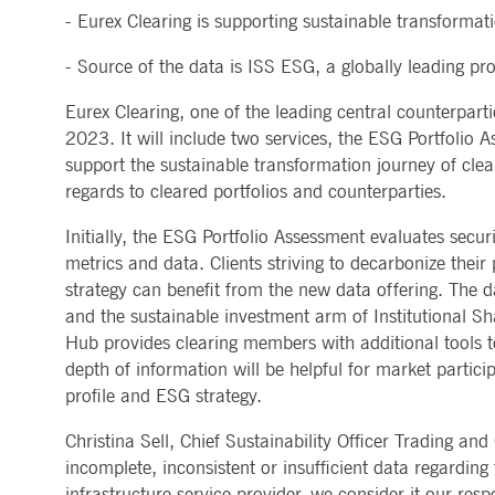
ApplicationGatewayAffinityCORS
www.deutsche-
Sitzung
Dieses Co
- Eurex Clearing is supporting sustainable transformati
MARKTDATEN & ANALYTICS
REGULIERUNG
CLEARING
KONTAKT & SERVI
boerse.com
Anfragen 
Handel, Clearing & Daten
Hotlines
ApplicationGatewayAffinity
www.deutsche-
Sitzung
Dieses Co
- Source of the data is ISS ESG, a globally leading pr
Post-Trading
Adressen
Marktdaten in Echtzeit
Clearinghäuser
boerse.com
Indizes & ESG
Lieferantenportal
Analytics
Regelwerke
Horizontale Dossiers
Hinweisgebersystem
Eurex Clearing, one of the leading central counterpart
AWSALBCORS
1
Für die w
Historische Marktdaten
Amazon.com Inc.
News & Statistiken
Digital Finance
Meldung von Schwach
Woche
dauerbas
broadcaster.walls.io
Referenzdaten
2023. It will include two services, the ESG Portfolio
Regulierung nachhaltiger
Börsenlexikon
Finanzen
CM_SESSIONID
deutsche-
Sitzung
Dieses Co
support the sustainable transformation journey of cle
boerse.com
Publikationen
regards to cleared portfolios and counterparties.
CookieScriptConsent
1 Jahr
Dieses Co
CookieScript
Script.c
.deutsche-
Initially, the ESG Portfolio Assessment evaluates secur
boerse.com
metrics and data. Clients striving to decarbonize their 
ApplicationGatewayAffinity
deutsche-
Sitzung
Dieses Co
boerse.com
strategy can benefit from the new data offering. The 
and the sustainable investment arm of Institutional Sh
li_gc
5
Wird verw
LinkedIn
Monate
Corporation
Hub provides clearing members with additional tools to 
4
.linkedin.com
Wochen
depth of information will be helpful for market partici
profile and ESG strategy.
ApplicationGatewayAffinityCORS
deutsche-
Sitzung
Dieses Co
boerse.com
aufrechtz
Christina Sell, Chief Sustainability Officer Trading an
ApplicationGatewayAffinityCORS
www.eurex.com
Sitzung
Dieses Co
gerichtet
incomplete, inconsistent or insufficient data regarding 
Resource 
infrastructure service provider, we consider it our res