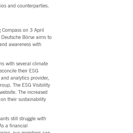
e Sticky-Sitzung auch bei ursprungsübergreifenden
räften
lios and counterparties.
MEHR ERFAHREN
TION
tsmitteilungen
LOGY
egulatorische
n
Technology
rvice
den Handel
ng Compass on 3 April
llen wir zusätzliche Klebrigkeits-Cookies für jede dieser
orm
atus
s, Deutsche Börse aims to
 and awareness with
ucher-Cookies zu speichern. Das Cookie-Banner von Cookie-
ons with several climate
reconcile their ESG
and analytics provider,
roup. The ESG Visibility
e zu speichern
 website. The increased
on their sustainability
 Sticky Session auch bei Cross-Origin-Anfragen
nts still struggle with
gen auf den gleichen Server für jede Browsersitzung
ssern. Insbesondere unterstützt die CORS (Cross-Origin
As a financial
offering, our members can