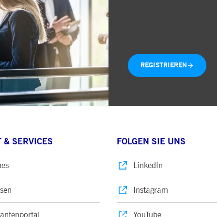
Einfache und kostenlose
Individuelle Auswahl de
Aktuelle Mitteilungen di
REGISTRIEREN
 & SERVICES
FOLGEN SIE UNS
nes
LinkedIn
sen
Instagram
rantenportal
YouTube