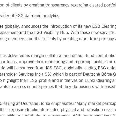
okie wird vom Application Gateway zusätzlich zu ApplicationGatewayAffinity verwendet, um ein
Führungsk
on of clients by creating transparency regarding cleared portfo
CES
POST-TRADING
INFORMA
aufrechtzuerhalten.
Stimmrech
TECHNO
Sonstige r
okie wird vom Application Gateway verwendet, um eine Sticky-Sitzung aufrechtzuerhalten.
ovider of ESG data and analytics.
Meldunge
Securities Services
7 Market 
Sign-up-Se
Collateral, Lending & Liquidity
Tools für 
ies globally, announces the introduction of its new ESG Cleari
eitere Unterstützung der Klebrigkeit mit CORS-Anwendungsfällen nach dem Chromium-Update erste
Solutions
API-Platf
stellen
ierten Klebrigkeitsfunktionen mit dem Namen AWSALBCORS (ALB).
Fund Services
Service-St
 Assessment and the ESG Visibility Hub. With these new service
okie ist für die CAE-Verbindung erforderlich.
aring members and their clients by creating more transparency
okie wird vom Cookie-Script.com-Dienst verwendet, um die Einwilligungseinstellungen für Bes
om muss ordnungsgemäß funktionieren.
ities delivered as margin collateral and default fund contributi
portfolios, improve their monitoring and reporting facilities or 
okie wird vom Application Gateway zur Aufrechterhaltung der Sticky Session verwendet.
data will be sourced from ISS ESG, a globally leading ESG data 
areholder Services Inc (ISS) which is part of Deutsche Börse G
endet, um die Zustimmung des Gastes zur Verwendung von Cookies für nicht wesentliche Zweck
highlight their ESG profile and initiatives on Eurex Clearing’s
pants to assess counterparties that they do business with based 
okie wird vom Application Gateway zusätzlich zu ApplicationGatewayAffinity verwendet, um die
uerhalten.
d Clearing at Deutsche Börse emphasizes: "Many market participa
okie wird in Verbindung mit dem Lastausgleich verwendet, um sicherzustellen, dass Client-Anfra
 werden, die Benutzererfahrung durch die Förderung einer effektiven Ressourcennutzung zu verbe
their exposure to climate-related physical and transition risks. 
Sharing) Version die Bearbeitung von Anfragen in verschiedenen Bereichen.
ponsibility to contribute to transparency. With our innovative 