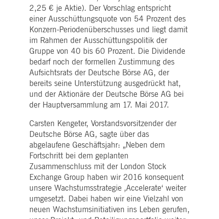
i_gc
5
Wird verwendet, um die
LinkedIn
2,25 € je Aktie). Der Vorschlag entspricht
Monate
Zustimmung des Gastes
Corporation
4
zur Verwendung von
einer Ausschüttungsquote von 54 Prozent des
.linkedin.com
Wochen
Cookies für nicht
Konzern-Periodenüberschusses und liegt damit
wesentliche Zwecke zu
speichern
im Rahmen der Ausschüttungspolitik der
Gruppe von 40 bis 60 Prozent. Die Dividende
pplicationGatewayAffinityCORS
deutsche-
Sitzung
Dieses Cookie wird vom
boerse.com
Application Gateway
bedarf noch der formellen Zustimmung des
zusätzlich zu
Aufsichtsrats der Deutsche Börse AG, der
ApplicationGatewayAffini
verwendet, um die Sticky
bereits seine Unterstützung ausgedrückt hat,
Session auch bei Cross-
und der Aktionäre der Deutsche Börse AG bei
Origin-Anfragen
aufrechtzuerhalten.
der Hauptversammlung am 17. Mai 2017.
pplicationGatewayAffinityCORS
www.eurex.com
Sitzung
Dieses Cookie wird in
Verbindung mit dem
Carsten Kengeter, Vorstandsvorsitzender der
Lastausgleich verwendet,
Deutsche Börse AG, sagte über das
um sicherzustellen, dass
Client-Anfragen auf den
abgelaufene Geschäftsjahr: „Neben dem
gleichen Server für jede
Fortschritt bei dem geplanten
Browsersitzung gerichtet
werden, die
Zusammenschluss mit der London Stock
Benutzererfahrung durch
die Förderung einer
Exchange Group haben wir 2016 konsequent
effektiven
unsere Wachstumsstrategie ‚Accelerate‘ weiter
Ressourcennutzung zu
verbessern. Insbesondere
umgesetzt. Dabei haben wir eine Vielzahl von
unterstützt die CORS
neuen Wachstumsinitiativen ins Leben gerufen,
(Cross-Origin Resource
Sharing) Version die