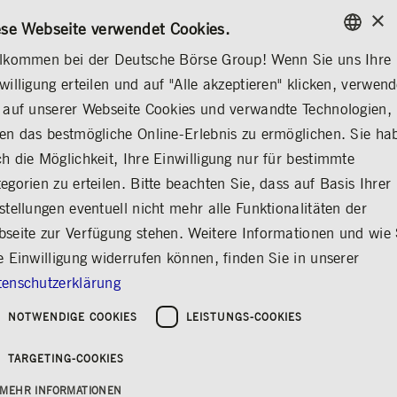
×
/
KONTAKT
REGELWERKE
DE
EN
ese Webseite verwendet Cookies.
lkommen bei der Deutsche Börse Group! Wenn Sie uns Ihre
ENGLISH
willigung erteilen und auf "Alle akzeptieren" klicken, verwen
MEDIA
NEWS & STORIES
MEDIENMITTEILUNGEN
GERMAN
 auf unserer Webseite Cookies und verwandte Technologien,
ENGLISH
en das bestmögliche Online-Erlebnis zu ermöglichen. Sie ha
Deutsche Börse AG
h die Möglichkeit, Ihre Einwilligung nur für bestimmte
egorien zu erteilen. Bitte beachten Sie, dass auf Basis Ihrer
schließt Geschäftsjahr
stellungen eventuell nicht mehr alle Funktionalitäten der
2016 mit weiterem
seite zur Verfügung stehen. Weitere Informationen und wie 
deutlichen Nettoerlös-
e Einwilligung widerrufen können, finden Sie in unserer
und Gewinnwachstum
enschutzerklärung
ab
NOTWENDIGE COOKIES
LEISTUNGS-COOKIES
Teilen
Drucken
TARGETING-COOKIES
Erschienen am: 15.02.2017
MEHR INFORMATIONEN