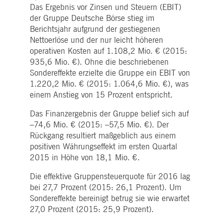
pk_ses.7.5ea9
www.deutsche-
29
Dieser Cookie-Name ist mit der Open Source-
Das Ergebnis vor Zinsen und Steuern (EBIT)
boerse.com
Minuten
Webanalyseplattform von Piwik verknüpft. Es
58
wird verwendet, um Website-Eigentümern
der Gruppe Deutsche Börse stieg im
Sekunden
dabei zu helfen, das Besucherverhalten zu
Berichtsjahr aufgrund der gestiegenen
verfolgen und die Leistung der Website zu
messen. Es handelt sich um ein Muster-
Nettoerlöse und der nur leicht höheren
Cookie, bei dem auf das Präfix _pk_ses eine
operativen Kosten auf 1.108,2 Mio. € (2015:
kurze Reihe von Zahlen und Buchstaben folgt
von denen angenommen wird, dass sie ein
935,6 Mio. €). Ohne die beschriebenen
Referenzcode für die Domäne sind, die das
Cookie setzt.
Sondereffekte erzielte die Gruppe ein EBIT von
1.220,2 Mio. € (2015: 1.064,6 Mio. €), was
einem Anstieg von 15 Prozent entspricht.
Das Finanzergebnis der Gruppe belief sich auf
–74,6 Mio. € (2015: –57,5 Mio. €). Der
Rückgang resultiert maßgeblich aus einem
positiven Währungseffekt im ersten Quartal
2015 in Höhe von 18,1 Mio. €.
Die effektive Gruppensteuerquote für 2016 lag
bei 27,7 Prozent (2015: 26,1 Prozent). Um
Sondereffekte bereinigt betrug sie wie erwartet
27,0 Prozent (2015: 25,9 Prozent).