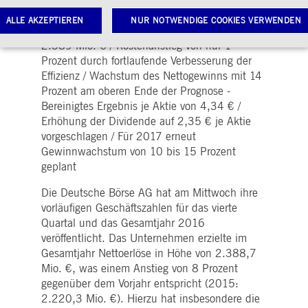
ALLE AKZEPTIEREN
NUR NOTWENDIGE COOKIES VERWENDEN
Nettoerlöse stiegen 2016 um 8 Prozent auf
2.389 Mio. € / Kostenanstieg von nur 1
Prozent durch fortlaufende Verbesserung der
Effizienz / Wachstum des Nettogewinns mit 14
Notwendige Cookies
Leistungs-Cookies
Targeting-Cookies
Prozent am oberen Ende der Prognose -
twendige Cookies ermöglichen Kernfunktionen der Website wie Benutzeranmeldung und
Bereinigtes Ergebnis je Aktie von 4,34 € /
toverwaltung. Ohne diese notwendigen Cookies kann die Website nicht richtig genutzt werden.
Erhöhung der Dividende auf 2,35 € je Aktie
Gültig
vorgeschlagen / Für 2017 erneut
ame
Anbieter / Domain
Beschreibung
bis
Gewinnwachstum von 10 bis 15 Prozent
pplicationGatewayAffinityCORS
www.deutsche-
Sitzung
Dieses Cookie wird vom
geplant
boerse.com
Application Gateway
zusätzlich zu
Die Deutsche Börse AG hat am Mittwoch ihre
ApplicationGatewayAffini
verwendet, um eine Sticky
vorläufigen Geschäftszahlen für das vierte
Sitzung auch bei
Quartal und das Gesamtjahr 2016
ursprungsübergreifenden
Anfragen
veröffentlicht. Das Unternehmen erzielte im
aufrechtzuerhalten.
Gesamtjahr Nettoerlöse in Höhe von 2.388,7
pplicationGatewayAffinity
www.deutsche-
Sitzung
Dieses Cookie wird vom
Mio. €, was einem Anstieg von 8 Prozent
boerse.com
Application Gateway
verwendet, um eine Sticky
gegenüber dem Vorjahr entspricht (2015:
Sitzung aufrechtzuerhalte
2.220,3 Mio. €). Hierzu hat insbesondere die