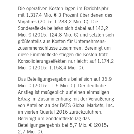
Zahlen und Buchstaben folgt, bei der es sich
Analysen des Websitebetreibers
.youtube.com
Die operativen Kosten lagen im Berichtsjahr
vermutlich um einen Referenzcode für die
verwendet, um
Domain handelt, die das Cookie setzt.
Benutzerinteraktionen zu verfolgen
mit 1.317,4 Mio. € 3 Prozent über denen des
um die Nutzererfahrung zu
pk_id.7.5ea9
www.deutsche-
1 Jahr
Dieser Cookie-Name ist mit der Open Source-
optimieren und relevante Inhalte
Vorjahres (2015: 1.283,2 Mio. €). Die
boerse.com
Webanalyseplattform von Piwik verknüpft. Es
anzubieten.
Sondereffekte beliefen sich dabei auf 143,2
wird verwendet, um Website-Eigentümern
dabei zu helfen, das Besucherverhalten zu
_Secure-YEC
1
Dieser Cookie wird für YouTube-
YouTube, LLC
Mio. € (2015: 124,8 Mio. €) und setzten sich
verfolgen und die Leistung der Website zu
Monat
Videodienste auf Webseiten
.youtube.com
größtenteils aus Kosten für Unternehmens-
messen. Es handelt sich um ein Muster-
verwendet und ist damit verbunde
Cookie, bei dem auf das Präfix _pk_id eine
Videoinhaltsfunktionen auf
zusammenschlüsse zusammen. Bereinigt um
kurze Reihe von Zahlen und Buchstaben folgt
Webseiten zu aktivieren.
diese Einmaleffekte stiegen die Kosten trotz
von denen angenommen wird, dass sie ein
Referenzcode für die Domäne sind, in der das
Konsolidierungseffekten nur leicht auf 1.174,2
Cookie gesetzt wird.
Mio. € (2015: 1.158,4 Mio. €).
xvt
Sitzung
In diesem Cookie werden zwei Zeitstempel
Dynatrace LLC
gespeichert, um die Sitzungslänge und das
.deutsche-
Das Beteiligungsergebnis belief sich auf 36,9
Ende einer Sitzung zu bestimmen.
boerse.com
Mio. € (2015: –1,5 Mio. €). Der deutliche
tPC
Sitzung
Dieser Cookie-Name ist mit Software von
Dynatrace LLC
Anstieg ist maßgeblich auf einen einmaligen
Dynatrace verknüpft, einem
.deutsche-
Softwareunternehmen für Application
boerse.com
Ertrag im Zusammenhang mit der Veräußerung
Performance Management (APM). Ihre
von Anteilen an der BATS Global Markets, Inc.
Software verwaltet die Verfügbarkeit und
Leistung von Softwareanwendungen und die
im vierten Quartal 2016 zurück­zuführen.
Auswirkungen auf die Benutzererfahrung in
Bereinigt um Sondereffekte lag das
Form von Deep Transaction Tracing,
synthetischer Überwachung, Überwachung
Beteiligungsergebnis bei 5,7 Mio. € (2015:
realer Benutzer und Netzwerküberwachung.
2,7 Mio. €).