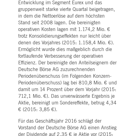
WSALBCORS
1
Für die weitere
Amazon.com Inc.
Entwicklung im Segment Eurex und das
Woche
Unterstützung der
broadcaster.walls.io
gruppenweit starke vierte Quartal beigetragen,
Klebrigkeit mit CORS-
Anwendungsfällen nach
in dem die Nettoerlöse auf dem höchsten
dem Chromium-Update
Stand seit 2008 lagen. Die bereinigten
erstellen wir zusätzliche
Klebrigkeits-Cookies für
operativen Kosten lagen mit 1.174,2 Mio. €
jede dieser dauerbasierte
Klebrigkeitsfunktionen mi
trotz Konsolidierungseffekten nur leicht über
dem Namen
denen des Vorjahres (2015: 1.158,4 Mio. €).
AWSALBCORS (ALB).
Ermöglicht wurde dies maßgeblich durch die
M_SESSIONID
deutsche-
Sitzung
Dieses Cookie ist für die
fortlaufende Verbesserung der operativen
boerse.com
CAE-Verbindung
erforderlich.
Effizienz. Der bereinigte den Anteilseignern der
Deutsche Börse AG zuzurechnenden
ookieScriptConsent
1 Jahr
Dieses Cookie wird vom
CookieScript
Cookie-Script.com-Dienst
.deutsche-
Periodenüberschuss (im Folgenden Konzern-
verwendet, um die
boerse.com
Periodenüberschuss) lag bei 810,8 Mio. € und
Einwilligungseinstellunge
für Besucher-Cookies zu
damit um 14 Prozent über dem Vorjahr (2015:
speichern. Das Cookie-
Banner von Cookie-
712,1 Mio. €). Das unverwässerte Ergebnis je
Script.com muss
Aktie, bereinigt um Sondereffekte, betrug 4,34
ordnungsgemäß
funktionieren.
€ (2015: 3,85 €).
pplicationGatewayAffinity
deutsche-
Sitzung
Dieses Cookie wird vom
Für das Geschäftsjahr 2016 schlägt der
boerse.com
Application Gateway zur
Aufrechterhaltung der
Vorstand der Deutsche Börse AG einen Anstieg
Sticky Session verwendet.
der Dividende auf 2,35 € je Aktie vor (2015: