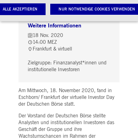
ALLE AKZEPTIEREN
NUR NOTWENDIGE COOKIES VERWENDEN
Weitere Informationen
Notwendige Cookies
Leistungs-Cookies
Targeting-Cookies
18 Nov. 2020
14:00 MEZ
twendige Cookies ermöglichen Kernfunktionen der Website wie Benutzeranmeldung und
Frankfurt & virtuell
toverwaltung. Ohne diese notwendigen Cookies kann die Website nicht richtig genutzt werden.
Gültig
Zielgruppe: Finanzanalyst*innen und
ame
Anbieter / Domain
Beschreibung
bis
institutionelle Investoren
pplicationGatewayAffinityCORS
www.deutsche-
Sitzung
Dieses Cookie wird vom
boerse.com
Application Gateway
zusätzlich zu
ApplicationGatewayAffini
Am Mittwoch, 18. November 2020, fand in
verwendet, um eine Sticky
Sitzung auch bei
Eschborn/ Frankfurt der virtuelle Investor Day
ursprungsübergreifenden
der Deutschen Börse statt.
Anfragen
aufrechtzuerhalten.
Der Vorstand der Deutschen Börse stellte
pplicationGatewayAffinity
www.deutsche-
Sitzung
Dieses Cookie wird vom
boerse.com
Application Gateway
Analysten und institutionellen Investoren das
verwendet, um eine Sticky
Geschäft der Gruppe und ihre
Sitzung aufrechtzuerhalte
Wachstumschancen im Rahmen der