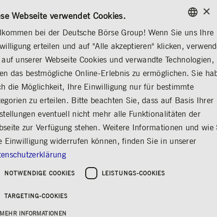
×
/
KONTAKT
REGELWERKE
DE
EN
ese Webseite verwendet Cookies.
lkommen bei der Deutsche Börse Group! Wenn Sie uns Ihre
ENGLISH
willigung erteilen und auf "Alle akzeptieren" klicken, verwen
...
FINANZKALENDER
CAPITAL MARKETS DAYS
GERMAN
 auf unserer Webseite Cookies und verwandte Technologien,
ENGLISH
en das bestmögliche Online-Erlebnis zu ermöglichen. Sie ha
Investor Day 2020
h die Möglichkeit, Ihre Einwilligung nur für bestimmte
egorien zu erteilen. Bitte beachten Sie, dass auf Basis Ihrer
Teilen
Drucken
stellungen eventuell nicht mehr alle Funktionalitäten der
seite zur Verfügung stehen. Weitere Informationen und wie 
e Einwilligung widerrufen können, finden Sie in unserer
enschutzerklärung
NOTWENDIGE COOKIES
LEISTUNGS-COOKIES
TARGETING-COOKIES
MEHR INFORMATIONEN