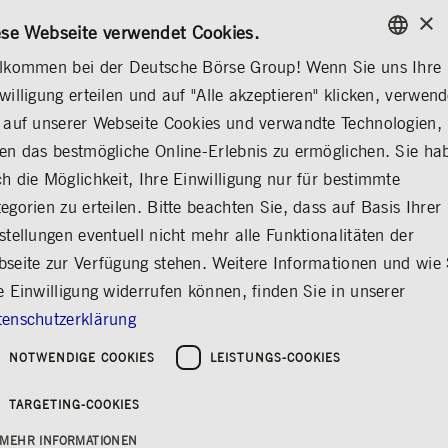
×
/
KONTAKT
REGELWERKE
DE
EN
ese Webseite verwendet Cookies.
lkommen bei der Deutsche Börse Group! Wenn Sie uns Ihre
ENGLISH
willigung erteilen und auf "Alle akzeptieren" klicken, verwen
INVESTOR RELATIONS
FINANZKALENDER
GERMAN
 auf unserer Webseite Cookies und verwandte Technologien,
ENGLISH
en das bestmögliche Online-Erlebnis zu ermöglichen. Sie ha
Analysten- und
h die Möglichkeit, Ihre Einwilligung nur für bestimmte
egorien zu erteilen. Bitte beachten Sie, dass auf Basis Ihrer
Investorenkonferenz
stellungen eventuell nicht mehr alle Funktionalitäten der
Q1/2024
seite zur Verfügung stehen. Weitere Informationen und wie 
e Einwilligung widerrufen können, finden Sie in unserer
Teilen
Drucken
enschutzerklärung
NOTWENDIGE COOKIES
LEISTUNGS-COOKIES
TARGETING-COOKIES
MEHR INFORMATIONEN