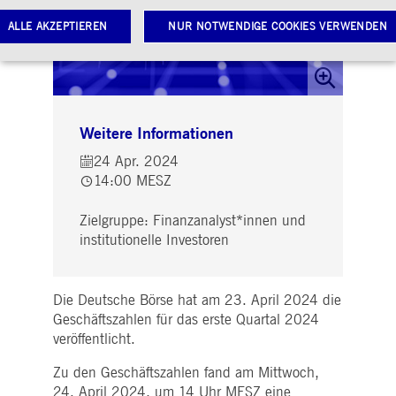
ALLE AKZEPTIEREN
NUR NOTWENDIGE COOKIES VERWENDEN
Notwendige Cookies
Leistungs-Cookies
Targeting-Cookies
Weitere Informationen
twendige Cookies ermöglichen Kernfunktionen der Website wie Benutzeranmeldung und
toverwaltung. Ohne diese notwendigen Cookies kann die Website nicht richtig genutzt werden.
24 Apr. 2024
Gültig
ame
Anbieter / Domain
Beschreibung
14:00 MESZ
bis
pplicationGatewayAffinityCORS
www.deutsche-
Sitzung
Dieses Cookie wird vom
Zielgruppe: Finanzanalyst*innen und
boerse.com
Application Gateway
zusätzlich zu
institutionelle Investoren
ApplicationGatewayAffini
verwendet, um eine Sticky
Sitzung auch bei
ursprungsübergreifenden
Anfragen
Die Deutsche Börse hat am 23. April 2024 die
aufrechtzuerhalten.
Geschäftszahlen für das erste Quartal 2024
pplicationGatewayAffinity
www.deutsche-
Sitzung
Dieses Cookie wird vom
veröffentlicht.
boerse.com
Application Gateway
verwendet, um eine Sticky
Zu den Geschäftszahlen fand am Mittwoch,
Sitzung aufrechtzuerhalte
24. April 2024, um 14 Uhr MESZ eine