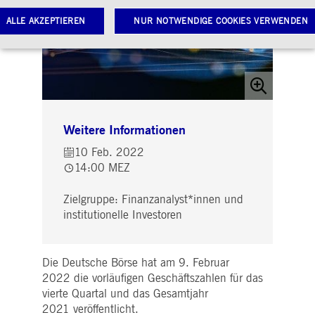
ALLE AKZEPTIEREN
NUR NOTWENDIGE COOKIES VERWENDEN
Notwendige Cookies
Leistungs-Cookies
Targeting-Cookies
twendige Cookies ermöglichen Kernfunktionen der Website wie Benutzeranmeldung und
toverwaltung. Ohne diese notwendigen Cookies kann die Website nicht richtig genutzt werden.
Weitere Informationen
Gültig
ame
Anbieter / Domain
Beschreibung
bis
10 Feb. 2022
14:00 MEZ
pplicationGatewayAffinityCORS
www.deutsche-
Sitzung
Dieses Cookie wird vom
boerse.com
Application Gateway
zusätzlich zu
ApplicationGatewayAffini
Zielgruppe: Finanzanalyst*innen und
verwendet, um eine Sticky
institutionelle Investoren
Sitzung auch bei
ursprungsübergreifenden
Anfragen
aufrechtzuerhalten.
Die Deutsche Börse hat am 9. Februar
pplicationGatewayAffinity
www.deutsche-
Sitzung
Dieses Cookie wird vom
2022 die vorläufigen Geschäftszahlen für das
boerse.com
Application Gateway
verwendet, um eine Sticky
vierte Quartal und das Gesamtjahr
Sitzung aufrechtzuerhalte
2021 veröffentlicht.