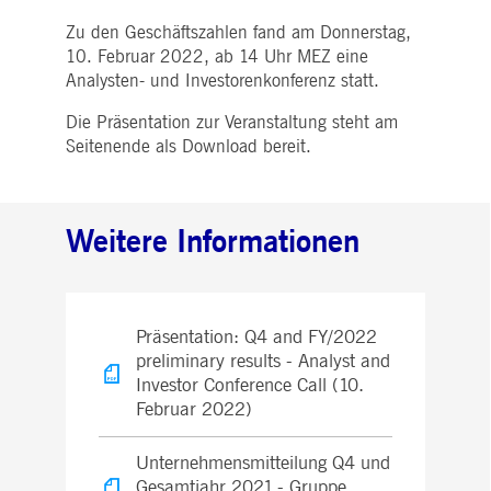
WSALBCORS
1
Für die weitere
Amazon.com Inc.
Woche
Unterstützung der
broadcaster.walls.io
Zu den Geschäftszahlen fand am Donnerstag,
Klebrigkeit mit CORS-
Anwendungsfällen nach
10. Februar 2022, ab 14 Uhr MEZ eine
dem Chromium-Update
Analysten- und Investorenkonferenz statt.
erstellen wir zusätzliche
Klebrigkeits-Cookies für
jede dieser dauerbasierte
Die Präsentation zur Veranstaltung steht am
Klebrigkeitsfunktionen mi
dem Namen
Seitenende als Download bereit.
AWSALBCORS (ALB).
M_SESSIONID
deutsche-
Sitzung
Dieses Cookie ist für die
boerse.com
CAE-Verbindung
erforderlich.
Weitere Informationen
ookieScriptConsent
1 Jahr
Dieses Cookie wird vom
CookieScript
Cookie-Script.com-Dienst
.deutsche-
verwendet, um die
boerse.com
Einwilligungseinstellunge
für Besucher-Cookies zu
speichern. Das Cookie-
Präsentation: Q4 and FY/2022
Banner von Cookie-
preliminary results - Analyst and
Script.com muss
ordnungsgemäß
Investor Conference Call (10.
funktionieren.
Februar 2022)
pplicationGatewayAffinity
deutsche-
Sitzung
Dieses Cookie wird vom
boerse.com
Application Gateway zur
Aufrechterhaltung der
Unternehmensmitteilung Q4 und
Sticky Session verwendet.
Gesamtjahr 2021 - Gruppe