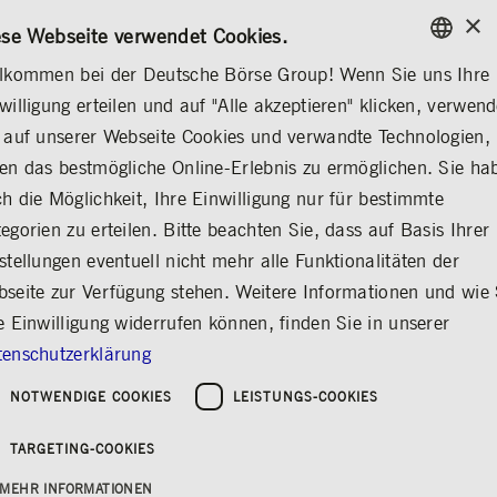
×
/
KONTAKT
REGELWERKE
DE
EN
ese Webseite verwendet Cookies.
lkommen bei der Deutsche Börse Group! Wenn Sie uns Ihre
ENGLISH
willigung erteilen und auf "Alle akzeptieren" klicken, verwen
INVESTOR RELATIONS
FINANZKALENDER
GERMAN
 auf unserer Webseite Cookies und verwandte Technologien,
ENGLISH
en das bestmögliche Online-Erlebnis zu ermöglichen. Sie ha
Analysten- und
h die Möglichkeit, Ihre Einwilligung nur für bestimmte
egorien zu erteilen. Bitte beachten Sie, dass auf Basis Ihrer
Investorenkonferenz
stellungen eventuell nicht mehr alle Funktionalitäten der
Q4/2021 und
seite zur Verfügung stehen. Weitere Informationen und wie 
Gesamtjahr 2021
e Einwilligung widerrufen können, finden Sie in unserer
enschutzerklärung
Teilen
Drucken
NOTWENDIGE COOKIES
LEISTUNGS-COOKIES
TARGETING-COOKIES
MEHR INFORMATIONEN