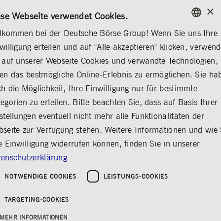
×
/
KONTAKT
REGELWERKE
DE
EN
ese Webseite verwendet Cookies.
lkommen bei der Deutsche Börse Group! Wenn Sie uns Ihre
ENGLISH
willigung erteilen und auf "Alle akzeptieren" klicken, verwen
INVESTOR RELATIONS
FINANZKALENDER
GERMAN
 auf unserer Webseite Cookies und verwandte Technologien,
ENGLISH
en das bestmögliche Online-Erlebnis zu ermöglichen. Sie ha
ISS STOXX Investor
h die Möglichkeit, Ihre Einwilligung nur für bestimmte
egorien zu erteilen. Bitte beachten Sie, dass auf Basis Ihrer
Day
stellungen eventuell nicht mehr alle Funktionalitäten der
Teilen
Drucken
seite zur Verfügung stehen. Weitere Informationen und wie 
e Einwilligung widerrufen können, finden Sie in unserer
enschutzerklärung
NOTWENDIGE COOKIES
LEISTUNGS-COOKIES
TARGETING-COOKIES
MEHR INFORMATIONEN