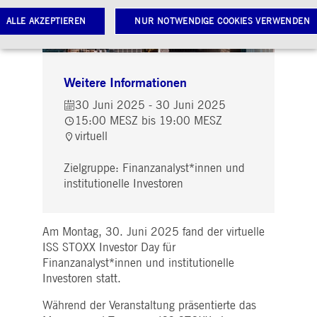
ALLE AKZEPTIEREN
NUR NOTWENDIGE COOKIES VERWENDEN
Notwendige Cookies
Leistungs-Cookies
Targeting-Cookies
Weitere Informationen
30 Juni 2025 - 30 Juni 2025
twendige Cookies ermöglichen Kernfunktionen der Website wie Benutzeranmeldung und
toverwaltung. Ohne diese notwendigen Cookies kann die Website nicht richtig genutzt werden.
15:00 MESZ bis 19:00 MESZ
virtuell
Gültig
ame
Anbieter / Domain
Beschreibung
bis
Zielgruppe: Finanzanalyst*innen und
pplicationGatewayAffinityCORS
www.deutsche-
Sitzung
Dieses Cookie wird vom
boerse.com
Application Gateway
institutionelle Investoren
zusätzlich zu
ApplicationGatewayAffini
verwendet, um eine Sticky
Sitzung auch bei
ursprungsübergreifenden
Am Montag, 30. Juni 2025 fand der virtuelle
Anfragen
ISS STOXX Investor Day für
aufrechtzuerhalten.
Finanzanalyst*innen und institutionelle
pplicationGatewayAffinity
www.deutsche-
Sitzung
Dieses Cookie wird vom
Investoren statt.
boerse.com
Application Gateway
verwendet, um eine Sticky
Sitzung aufrechtzuerhalte
Während der Veranstaltung präsentierte das