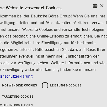
×
/
KONTAKT
REGELWERKE
EN
DE
ese Webseite verwendet Cookies.
lkommen bei der Deutsche Börse Group! Wenn Sie uns Ihre
ENGLISH
willigung erteilen und auf "Alle akzeptieren" klicken, verwen
...
FINANZBERICHTE
GESCHÄFTSBERICHT 2023
GERMAN
 auf unserer Webseite Cookies und verwandte Technologien,
ENGLISH
en das bestmögliche Online-Erlebnis zu ermöglichen. Sie ha
h die Möglichkeit, Ihre Einwilligung nur für bestimmte
egorien zu erteilen. Bitte beachten Sie, dass auf Basis Ihrer
stellungen eventuell nicht mehr alle Funktionalitäten der
seite zur Verfügung stehen. Weitere Informationen und wie 
e Einwilligung widerrufen können, finden Sie in unserer
enschutzerklärung
Geschäftsbericht 2023
NOTWENDIGE COOKIES
LEISTUNGS-COOKIES
Rückblick und Perspektiven der Gruppe
Deutsche Börse
TARGETING-COOKIES
MEHR INFORMATIONEN