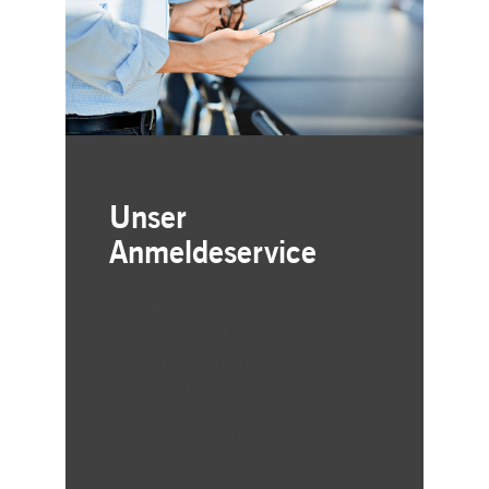
Unser
Anmeldeservice
Investor-Relations-Updates
direkt in Ihr Postfach
Einfache und kostenlose
Registrierung
Monatliche Handelsstatistiken
und wichtige Kennzahlen