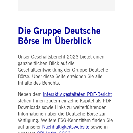
i_gc
5
Wird verwendet, um die
LinkedIn
Monate
Zustimmung des Gastes
Corporation
4
zur Verwendung von
.linkedin.com
Wochen
Cookies für nicht
wesentliche Zwecke zu
speichern
Die Gruppe Deutsche
pplicationGatewayAffinityCORS
deutsche-
Sitzung
Dieses Cookie wird vom
boerse.com
Application Gateway
Börse im Überblick
zusätzlich zu
ApplicationGatewayAffini
verwendet, um die Sticky
Session auch bei Cross-
Unser Geschäftsbericht 2023 bietet einen
Origin-Anfragen
aufrechtzuerhalten.
ganzheitlichen Blick auf die
pplicationGatewayAffinityCORS
Geschäftsentwicklung der Gruppe Deutsche
www.eurex.com
Sitzung
Dieses Cookie wird in
Verbindung mit dem
Börse. Über diese Seite erreichen Sie alle
Lastausgleich verwendet,
um sicherzustellen, dass
Inhalte des Berichts.
Client-Anfragen auf den
gleichen Server für jede
Neben dem
interaktiv gestalteten PDF-Bericht
Browsersitzung gerichtet
werden, die
stehen Ihnen zudem einzelne Kapitel als PDF-
Benutzererfahrung durch
Downloads sowie Links zu weiterführenden
die Förderung einer
effektiven
Informationen über die Deutsche Börse zur
Ressourcennutzung zu
verbessern. Insbesondere
Verfügung. Weitere ESG-Kennziffern finden Sie
unterstützt die CORS
auf unserer
Nachhaltigkeitswebsite
sowie in
(Cross-Origin Resource
Sharing) Version die