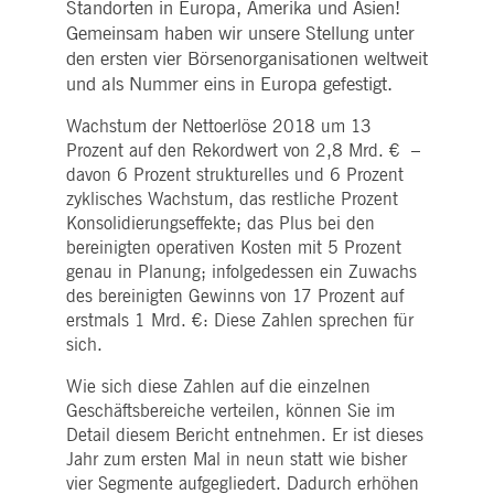
Standorten in Europa, Amerika und Asien!
Zahlen und Buchstaben folgt, bei der es sich
Analysen des Websitebetreibers
.youtube.com
vermutlich um einen Referenzcode für die
verwendet, um
Gemeinsam haben wir unsere Stellung unter
Domain handelt, die das Cookie setzt.
Benutzerinteraktionen zu verfolgen
den ersten vier Börsenorganisationen weltweit
um die Nutzererfahrung zu
pk_id.7.5ea9
www.deutsche-
1 Jahr
Dieser Cookie-Name ist mit der Open Source-
optimieren und relevante Inhalte
und als Nummer eins in Europa gefestigt.
boerse.com
Webanalyseplattform von Piwik verknüpft. Es
anzubieten.
wird verwendet, um Website-Eigentümern
dabei zu helfen, das Besucherverhalten zu
_Secure-YEC
1
Dieser Cookie wird für YouTube-
Wachstum der Nettoerlöse 2018 um 13
YouTube, LLC
verfolgen und die Leistung der Website zu
Monat
Videodienste auf Webseiten
.youtube.com
Prozent auf den Rekordwert von 2,8 Mrd. € –
messen. Es handelt sich um ein Muster-
verwendet und ist damit verbunde
Cookie, bei dem auf das Präfix _pk_id eine
Videoinhaltsfunktionen auf
davon 6 Prozent strukturelles und 6 Prozent
kurze Reihe von Zahlen und Buchstaben folgt
Webseiten zu aktivieren.
zyklisches Wachstum, das restliche Prozent
von denen angenommen wird, dass sie ein
Referenzcode für die Domäne sind, in der das
Konsolidierungseffekte; das Plus bei den
Cookie gesetzt wird.
bereinigten operativen Kosten mit 5 Prozent
xvt
Sitzung
In diesem Cookie werden zwei Zeitstempel
Dynatrace LLC
genau in Planung; infolgedessen ein Zuwachs
gespeichert, um die Sitzungslänge und das
.deutsche-
Ende einer Sitzung zu bestimmen.
des bereinigten Gewinns von 17 Prozent auf
boerse.com
erstmals 1 Mrd. €: Diese Zahlen sprechen für
tPC
Sitzung
Dieser Cookie-Name ist mit Software von
Dynatrace LLC
Dynatrace verknüpft, einem
sich.
.deutsche-
Softwareunternehmen für Application
boerse.com
Performance Management (APM). Ihre
Wie sich diese Zahlen auf die einzelnen
Software verwaltet die Verfügbarkeit und
Leistung von Softwareanwendungen und die
Geschäftsbereiche verteilen, können Sie im
Auswirkungen auf die Benutzererfahrung in
Detail diesem Bericht entnehmen. Er ist dieses
Form von Deep Transaction Tracing,
synthetischer Überwachung, Überwachung
Jahr zum ersten Mal in neun statt wie bisher
realer Benutzer und Netzwerküberwachung.
vier Segmente aufgegliedert. Dadurch erhöhen