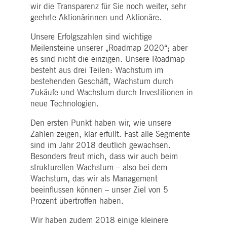
pk_ses.7.5ea9
www.deutsche-
29
Dieser Cookie-Name ist mit der Open Source-
wir die Transparenz für Sie noch weiter, sehr
boerse.com
Minuten
Webanalyseplattform von Piwik verknüpft. Es
58
wird verwendet, um Website-Eigentümern
geehrte Aktionärinnen und Aktionäre.
Sekunden
dabei zu helfen, das Besucherverhalten zu
verfolgen und die Leistung der Website zu
Unsere Erfolgszahlen sind wichtige
messen. Es handelt sich um ein Muster-
Cookie, bei dem auf das Präfix _pk_ses eine
Meilensteine unserer „Roadmap 2020“; aber
kurze Reihe von Zahlen und Buchstaben folgt
es sind nicht die einzigen. Unsere Roadmap
von denen angenommen wird, dass sie ein
Referenzcode für die Domäne sind, die das
besteht aus drei Teilen: Wachstum im
Cookie setzt.
bestehenden Geschäft, Wachstum durch
Zukäufe und Wachstum durch Investitionen in
neue Technologien.
Den ersten Punkt haben wir, wie unsere
Zahlen zeigen, klar erfüllt. Fast alle Segmente
sind im Jahr 2018 deutlich gewachsen.
Besonders freut mich, dass wir auch beim
strukturellen Wachstum – also bei dem
Wachstum, das wir als Management
beeinflussen können – unser Ziel von 5
Prozent übertroffen haben.
Wir haben zudem 2018 einige kleinere