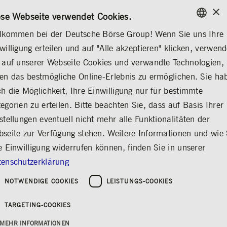
×
/
KONTAKT
REGELWERKE
EN
DE
ese Webseite verwendet Cookies.
lkommen bei der Deutsche Börse Group! Wenn Sie uns Ihre
ENGLISH
willigung erteilen und auf "Alle akzeptieren" klicken, verwen
...
FINANZBERICHTE
UNTERNEHMENSBERICHT
GERMAN
 auf unserer Webseite Cookies und verwandte Technologien,
ENGLISH
en das bestmögliche Online-Erlebnis zu ermöglichen. Sie ha
h die Möglichkeit, Ihre Einwilligung nur für bestimmte
egorien zu erteilen. Bitte beachten Sie, dass auf Basis Ihrer
stellungen eventuell nicht mehr alle Funktionalitäten der
seite zur Verfügung stehen. Weitere Informationen und wie 
e Einwilligung widerrufen können, finden Sie in unserer
enschutzerklärung
Geschäftsbericht 2018
NOTWENDIGE COOKIES
LEISTUNGS-COOKIES
Rückblick und Perspektiven der Gruppe
Deutsche Börse
TARGETING-COOKIES
MEHR INFORMATIONEN