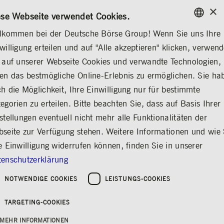
×
KONTAKT
REGELWERKE
DE
ese Webseite verwendet Cookies.
lkommen bei der Deutsche Börse Group! Wenn Sie uns Ihre
ENGLISH
willigung erteilen und auf "Alle akzeptieren" klicken, verwen
INVESTOR RELATIONS
AKTIE & ANLEIHEN
PROSPEKT
GERMAN
 auf unserer Webseite Cookies und verwandte Technologien,
ENGLISH
en das bestmögliche Online-Erlebnis zu ermöglichen. Sie ha
Festverzinsliche
h die Möglichkeit, Ihre Einwilligung nur für bestimmte
egorien zu erteilen. Bitte beachten Sie, dass auf Basis Ihrer
Inhaber-
stellungen eventuell nicht mehr alle Funktionalitäten der
Schuldverschreibung -
seite zur Verfügung stehen. Weitere Informationen und wie 
weitere Informationen
e Einwilligung widerrufen können, finden Sie in unserer
enschutzerklärung
Teilen
Drucken
Anleihe, ISIN DE000A351ZR8, WKN
NOTWENDIGE COOKIES
LEISTUNGS-COOKIES
A351ZR
TARGETING-COOKIES
Veröffentlichung Wertpapierprospekt der €
1.000.000.000 Anleihe der Deutsche
MEHR INFORMATIONEN