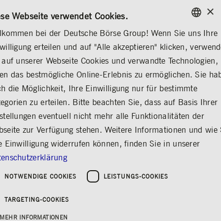
×
/
KONTAKT
REGELWERKE
DE
EN
ese Webseite verwendet Cookies.
lkommen bei der Deutsche Börse Group! Wenn Sie uns Ihre
ENGLISH
willigung erteilen und auf "Alle akzeptieren" klicken, verwen
...
DEUTSCHE BÖRSE GROUP
VERANSTALTUNGEN
GERMAN
 auf unserer Webseite Cookies und verwandte Technologien,
ENGLISH
en das bestmögliche Online-Erlebnis zu ermöglichen. Sie ha
Unterlagen zu
h die Möglichkeit, Ihre Einwilligung nur für bestimmte
egorien zu erteilen. Bitte beachten Sie, dass auf Basis Ihrer
Tagesordnungspunkt 1
stellungen eventuell nicht mehr alle Funktionalitäten der
Teilen
Drucken
seite zur Verfügung stehen. Weitere Informationen und wie 
Hauptversammlung 2019
e Einwilligung widerrufen können, finden Sie in unserer
enschutzerklärung
NOTWENDIGE COOKIES
LEISTUNGS-COOKIES
Weitere Informationen
TARGETING-COOKIES
MEHR INFORMATIONEN