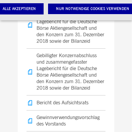
Festgestellter Jahresabschluss
ALLE AKZEPTIEREN
NUR NOTWENDIGE COOKIES VERWENDEN
und zusammengefasster
Lagebericht für die Deutsche
Börse Aktiengesellschaft und
Notwendige Cookies
Leistungs-Cookies
Targeting-Cookies
den Konzern zum 31. Dezember
2018 sowie der Bilanzeid
twendige Cookies ermöglichen Kernfunktionen der Website wie Benutzeranmeldung und
toverwaltung. Ohne diese notwendigen Cookies kann die Website nicht richtig genutzt werden.
Gebilligter Konzernabschluss
Gültig
ame
Anbieter / Domain
Beschreibung
und zusammengefasster
bis
Lagebericht für die Deutsche
pplicationGatewayAffinityCORS
www.deutsche-
Sitzung
Dieses Cookie wird vom
Börse Aktiengesellschaft und
boerse.com
Application Gateway
zusätzlich zu
den Konzern zum 31. Dezember
ApplicationGatewayAffini
2018 sowie der Bilanzeid
verwendet, um eine Sticky
Sitzung auch bei
ursprungsübergreifenden
Anfragen
Bericht des Aufsichtsrats
aufrechtzuerhalten.
pplicationGatewayAffinity
www.deutsche-
Sitzung
Dieses Cookie wird vom
boerse.com
Application Gateway
Gewinnverwendungsvorschlag
verwendet, um eine Sticky
des Vorstands
Sitzung aufrechtzuerhalte