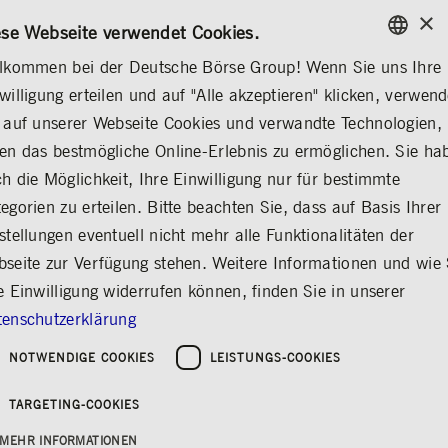
×
CONTACT
RULEBOOKS
DE
ese Webseite verwendet Cookies.
lkommen bei der Deutsche Börse Group! Wenn Sie uns Ihre
ENGLISH
willigung erteilen und auf "Alle akzeptieren" klicken, verwen
VIDEOS
GERMAN
 auf unserer Webseite Cookies und verwandte Technologien,
ENGLISH
en das bestmögliche Online-Erlebnis zu ermöglichen. Sie ha
Videos of Deutsche
h die Möglichkeit, Ihre Einwilligung nur für bestimmte
egorien zu erteilen. Bitte beachten Sie, dass auf Basis Ihrer
Börse Group
stellungen eventuell nicht mehr alle Funktionalitäten der
Share
Print
seite zur Verfügung stehen. Weitere Informationen und wie 
e Einwilligung widerrufen können, finden Sie in unserer
enschutzerklärung
NOTWENDIGE COOKIES
LEISTUNGS-COOKIES
3 results
TARGETING-COOKIES
MEHR INFORMATIONEN